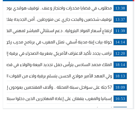
مطلوب في قضايا مخدرات واحتجاز وعنف.. توقيف هولندي بوجدة مل
13:38
توقيف شخصين والبحث جاري عن متورطين.. أمن الجديدة يفك خي
13:37
ارتفاع أسعار المواد البترولية.. دعم استثنائي المباشر لمهنيي الن
11:39
خولة بيات إبنة مدينة أسفي، تمثل المغرب في برنامج مدرب ركوب ال
14:14
ترامب يجدد تأكيد الاعتراف الأمريكي بمغربية الصحراء في برقية إلى ا
12:20
الملك محمد السادس يترأس حفل تجديد البيعة والولاء في قصر ت
18:14
ولي العهد الأمير مولاي الحسن يتسلم برقية ولاء من القوات المسل
18:13
57 جثة على سواحل سبتة المحتلة .. وآلاف المقتحمين يعودون إلى المغرب
18:09
إسبانيا والمغرب يتفقان على إعادة المهاجرين الذين دخلوا سبتة المح
16:53
أكد على أن المشاريع الكبرى للدولة تتجاوز الزمن الحكومي.. “الح
16:51
جلالة الملك: نعيش مرحلة يجب أن تسود فيها الثقة.. والاستقرار ال
21:48
آسفي: إعطاء انطلاقة وتدشين مشاريع ذات طابع تنموي
14:36