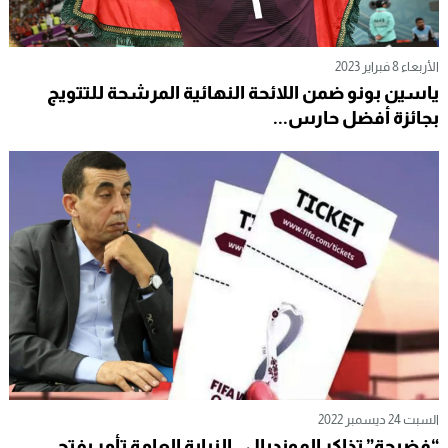
الأربعاء 8 فبراير 2023
ياسين بونو ضمن اللائحة النهائية المرشحة للتتويج
بجائزة أفضل حارس...
السبت 24 ديسمبر 2022
“فضيحة” تذاكر المونديال.. النيابة العامة تأمر بفتح