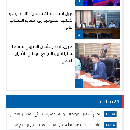
3
قبيل انتخابات “23 شتنبر”.. “البام” يدعو
الأغلبية الحكومية إلى “تقديم الحساب
أمام...
4
تعيين الإطار عثمان الشرقي منسقا
محليا لحزب التجمع الوطني للأحرار
بآسفي
5
24 ساعة
ارتفاع أسعار المواد البترولية.. دعم استثنائي المباشر لمهنيي ا
11:39
خولة بيات إبنة مدينة أسفي، تمثل المغرب في برنامج مدرب ركوب 
14:14