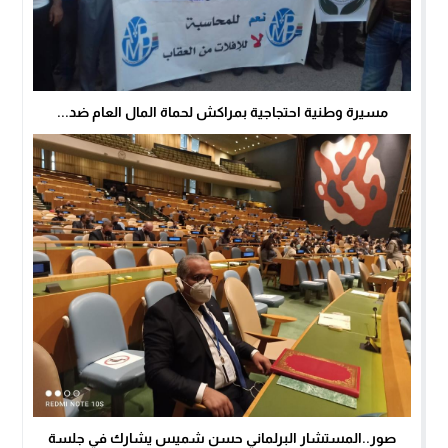
مسيرة وطنية احتجاجية بمراكش لحماة المال العام ضد...
صور..المستشار البرلماني حسن شميس يشارك في جلسة