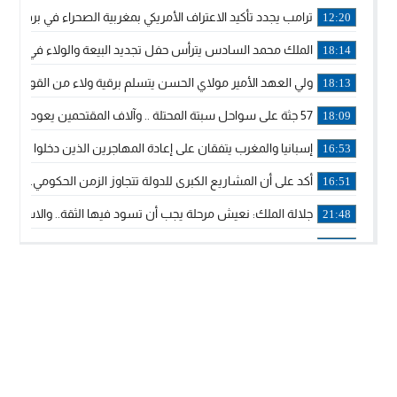
ترامب يجدد تأكيد الاعتراف الأمريكي بمغربية الصحراء في برقية إلى
12:20
الملك محمد السادس يترأس حفل تجديد البيعة والولاء في قصر
18:14
ولي العهد الأمير مولاي الحسن يتسلم برقية ولاء من القوات الم
18:13
57 جثة على سواحل سبتة المحتلة .. وآلاف المقتحمين يعودون إلى المغرب
18:09
إسبانيا والمغرب يتفقان على إعادة المهاجرين الذين دخلوا سبتة ا
16:53
أكد على أن المشاريع الكبرى للدولة تتجاوز الزمن الحكومي.. “
16:51
جلالة الملك: نعيش مرحلة يجب أن تسود فيها الثقة.. والاستقرار 
21:48
آسفي: إعطاء انطلاقة وتدشين مشاريع ذات طابع تنموي
14:36
نشرة إنذارية.. موجة حرارة مرتقبة تصل إلى 47 درجة
18:15
تعليقا على طريق دونالد ترامب السريع.. الرئيس الأمريكي يشكر
18:13
القضاء ينتصر لحق العلاج..”لايمكن مطالبة مواطن بأداء مصاريف
11:53
لائحة مرشحي حزب الأصالة والمعاصرة بالدوائر المحلية المعلن 
20:13