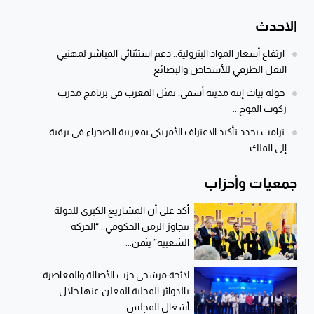
الاحدث
ارتفاع أسعار المواد البترولية.. دعم استثنائي المباشر لمهنيي
النقل الطرقي للأشخاص والبضائع
خولة بيات إبنة مدينة أسفي، تمثل المغرب في برنامج مدرب
ركوب الموج...
ترامب يجدد تأكيد الاعتراف الأمريكي بمغربية الصحراء في برقية
إلى الملك
جمعيات وأحزاب
أكد على أن المشاريع الكبرى للدولة
تتجاوز الزمن الحكومي.. “الحركة
الشعبية” يثمن...
لائحة مرشحي حزب الأصالة والمعاصرة
بالدوائر المحلية المعلن عنها خلال
أشغال المجلس...