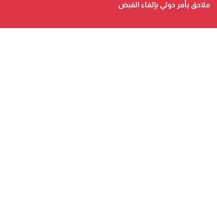
ملاحق بأمر دولي بإلقاء القبض
صحيفة الكترونية متجددة على مدار الساعة تصدر عن شركة
safigoud media
أسفي كود | safigoud.com
© 2026 جميع الحقوق محفوظة.
safigoud.com