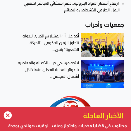
ارتفاع أسعار المواد البترولية.. دعم استثنائي المباشر لمهنيي
النقل الطرقي للأشخاص والبضائع
جمعيات وأحزاب
أكد على أن المشاريع الكبرى للدولة
تتجاوز الزمن الحكومي.. “الحركة
الشعبية” يثمن...
لائحة مرشحي حزب الأصالة والمعاصرة
بالدوائر المحلية المعلن عنها خلال
أشغال المجلس...
الأخبار العاجلة
مطلوب في قضايا مخدرات واحتجاز وعنف.. توقيف هولندي بوجدة