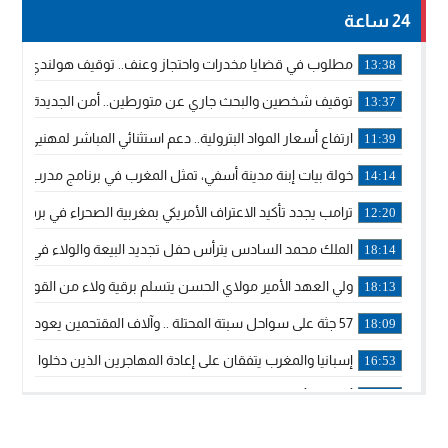
24 ساعة
مطلوب في قضايا مخدرات واحتجاز وعنف.. توقيف هولندي بوجدة 
13:38
توقيف شخصين والبحث جاري عن متورطين.. أمن الجديدة يفك 
13:37
ارتفاع أسعار المواد البترولية.. دعم استثنائي المباشر لمهنيي ا
11:39
خولة بيات إبنة مدينة أسفي، تمثل المغرب في برنامج مدرب ركوب 
14:14
ترامب يجدد تأكيد الاعتراف الأمريكي بمغربية الصحراء في برقية إلى
12:20
الملك محمد السادس يترأس حفل تجديد البيعة والولاء في قصر
18:14
ولي العهد الأمير مولاي الحسن يتسلم برقية ولاء من القوات الم
18:13
57 جثة على سواحل سبتة المحتلة .. وآلاف المقتحمين يعودون إلى المغرب
18:09
إسبانيا والمغرب يتفقان على إعادة المهاجرين الذين دخلوا سبتة ا
16:53
أكد على أن المشاريع الكبرى للدولة تتجاوز الزمن الحكومي.. “
16:51
جلالة الملك: نعيش مرحلة يجب أن تسود فيها الثقة.. والاستقرار 
21:48