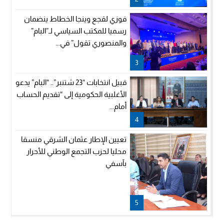
فوزي لقجع وينجا الخطاط ينضمان
رسميا للمكتب السياسي لـ”البام”
والمنصوري تقول” في...
3
قبيل انتخابات “23 شتنبر”.. “البام” يدعو
الأغلبية الحكومية إلى “تقديم الحساب
أمام...
4
تعيين الإطار عثمان الشرقي منسقا
محليا لحزب التجمع الوطني للأحرار
بآسفي
5