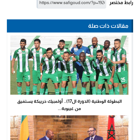
رابط مختصر
مقالات ذات صلة
البطولة الوطنية (الدورة ال17).. أولمبيك خريبكة يستفيق
من غيبوبة...