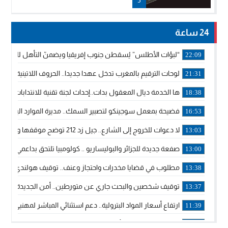
24 ساعة
“لبؤات الأطلس” يُسقطن جنوب إفريقيا ويضمنّ التأهل للموندي
22:09
لوحات الترقيم بالمغرب تدخل عهدا جديدا.. الحروف اللاتينية تجاور
21:31
ها الخدمة ديال المعقول بدات..إحداث لجنة تقنية للانتدابات وتدب
18:38
فضيحة بمعمل سوجينكو لتصبير السمك.. مديرة الموارد البشرية
16:53
لا دعوات للخروج إلى الشارع.. جيل زد 212 توضح موقفها وتؤكد أن المنشورات المنسوبة إليها لا تمثل موقفها الرسمي.
13:03
صفعة جديدة للجزائر والبوليساريو .. كولومبيا تلتحق بداعمي مغربي
13:00
مطلوب في قضايا مخدرات واحتجاز وعنف.. توقيف هولندي بوجدة 
13:38
توقيف شخصين والبحث جاري عن متورطين.. أمن الجديدة يفك 
13:37
ارتفاع أسعار المواد البترولية.. دعم استثنائي المباشر لمهنيي ا
11:39
خولة بيات إبنة مدينة أسفي، تمثل المغرب في برنامج مدرب ركوب 
14:14