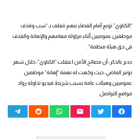
“الكناوي” توبع أمام القضاء بتهم تتعلف بـ “سب وقذف
موظفين عموميين أثناء مزاولة مهامهم والإهانة والقذف
في حق هيئة منظمة”.
جدير بالذكر، أن مصالح الأمن اعتقلت ”الكناوي”، خلال شهر
نونبر الماضي، حيث وجّهت له تهمة “إهانة” موظفين
عموميين وهيئات عامة بسبب شريط فيديو تداوله رواد
مواقع التواصل.