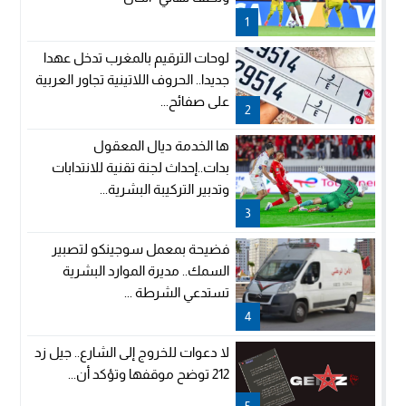
1
لوحات الترقيم بالمغرب تدخل عهدا
جديدا.. الحروف اللاتينية تجاور العربية
على صفائح...
2
ها الخدمة ديال المعقول
بدات..إحداث لجنة تقنية للانتدابات
وتدبير التركيبة البشرية...
3
فضيحة بمعمل سوجينكو لتصبير
السمك.. مديرة الموارد البشرية
تستدعي الشرطة ...
4
لا دعوات للخروج إلى الشارع.. جيل زد
212 توضح موقفها وتؤكد أن...
5