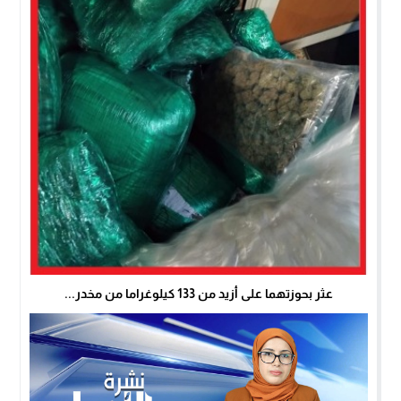
عثر بحوزتهما على أزيد من 133 كيلوغراما من مخدر...