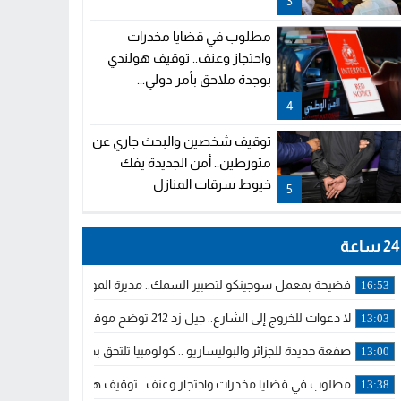
3
مطلوب في قضايا مخدرات
واحتجاز وعنف.. توقيف هولندي
بوجدة ملاحق بأمر دولي...
4
توقيف شخصين والبحث جاري عن
متورطين.. أمن الجديدة يفك
خيوط سرقات المنازل
5
24 ساعة
فضيحة بمعمل سوجينكو لتصبير السمك.. مديرة الموارد البشرية تستدع
16:53
لا دعوات للخروج إلى الشارع.. جيل زد 212 توضح موقفها وتؤكد أن المنشورات المنسوبة إليها لا تمثل موقفها الرسمي.
13:03
صفعة جديدة للجزائر والبوليساريو .. كولومبيا تلتحق بداعمي مغربية الصحر
13:00
مطلوب في قضايا مخدرات واحتجاز وعنف.. توقيف هولندي بوجدة ملاحق 
13:38