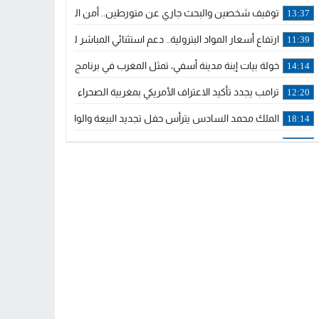
توقيف شخصين والبحث جاري عن متورطين.. أمن الجديدة يفك خيوط س
13:37
ارتفاع أسعار المواد البترولية.. دعم استثنائي المباشر لمهنيي النقل ال
11:39
خولة بيات إبنة مدينة أسفي، تمثل المغرب في برنامج مدرب ركوب الموج 
14:14
ترامب يجدد تأكيد الاعتراف الأمريكي بمغربية الصحراء في برقية إلى الملك
12:20
الملك محمد السادس يترأس حفل تجديد البيعة والولاء في قصر تطوان
18:14
ولي العهد الأمير مولاي الحسن يتسلم برقية ولاء من القوات المسلحة ا
18:13
57 جثة على سواحل سبتة المحتلة .. وآلاف المقتحمين يعودون إلى المغرب
18:09
إسبانيا والمغرب يتفقان على إعادة المهاجرين الذين دخلوا سبتة المحتلة
16:53
أكد على أن المشاريع الكبرى للدولة تتجاوز الزمن الحكومي.. “الحركة 
16:51
جلالة الملك: نعيش مرحلة يجب أن تسود فيها الثقة.. والاستقرار السياسي
21:48
آسفي: إعطاء انطلاقة وتدشين مشاريع ذات طابع تنموي
14:36