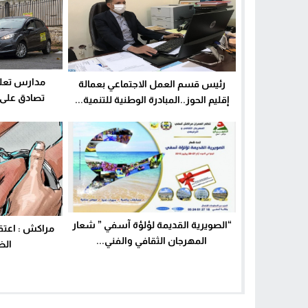
مدارس تعلي
رئيس قسم العمل الاجتماعي بعمالة
تصادق على 
إقليم الحوز..المبادرة الوطنية للتنمية...
“الصويرية القديمة لؤلؤة آسفي ” شعار
مراكش : اعتق
المهرجان الثقافي والفني...
الض