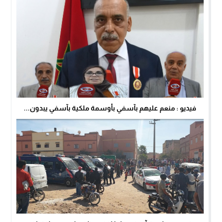
فيديو : منعم عليهم بآسفي بأوسمة ملكية بآسفي يبدون...