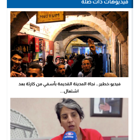
فيديوهات ذات صلة
فيديو:خطير… نجاة المدينة القديمة بآسفي من كارثة بعد
اشتعال...