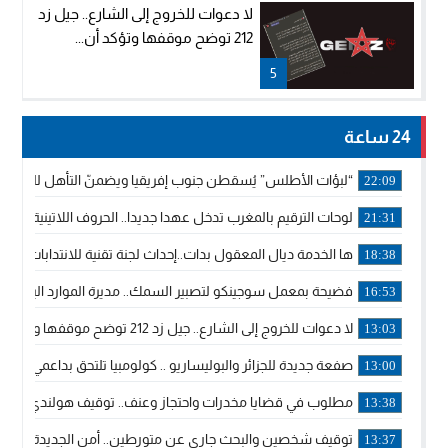
لا دعوات للخروج إلى الشارع.. جيل زد
212 توضح موقفها وتؤكد أن...
5
24 ساعة
“لبؤات الأطلس” يُسقطن جنوب إفريقيا ويضمنّ التأهل للموندي
22:09
لوحات الترقيم بالمغرب تدخل عهدا جديدا.. الحروف اللاتينية تجاور
21:31
ها الخدمة ديال المعقول بدات..إحداث لجنة تقنية للانتدابات وتدب
18:38
فضيحة بمعمل سوجينكو لتصبير السمك.. مديرة الموارد البشرية
16:53
لا دعوات للخروج إلى الشارع.. جيل زد 212 توضح موقفها وتؤكد أن المنشورات المنسوبة إليها لا تمثل موقفها الرسمي.
13:03
صفعة جديدة للجزائر والبوليساريو .. كولومبيا تلتحق بداعمي مغربي
13:00
مطلوب في قضايا مخدرات واحتجاز وعنف.. توقيف هولندي بوجدة 
13:38
توقيف شخصين والبحث جاري عن متورطين.. أمن الجديدة يفك 
13:37