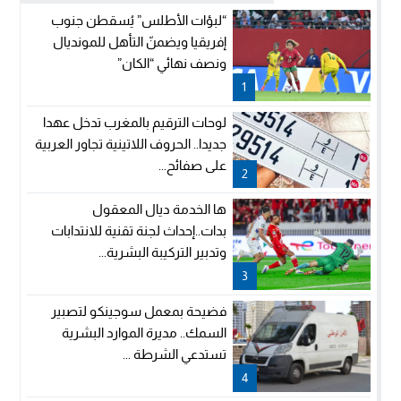
“لبؤات الأطلس” يُسقطن جنوب
إفريقيا ويضمنّ التأهل للمونديال
ونصف نهائي “الكان”
1
لوحات الترقيم بالمغرب تدخل عهدا
جديدا.. الحروف اللاتينية تجاور العربية
على صفائح...
2
ها الخدمة ديال المعقول
بدات..إحداث لجنة تقنية للانتدابات
وتدبير التركيبة البشرية...
3
فضيحة بمعمل سوجينكو لتصبير
السمك.. مديرة الموارد البشرية
تستدعي الشرطة ...
4