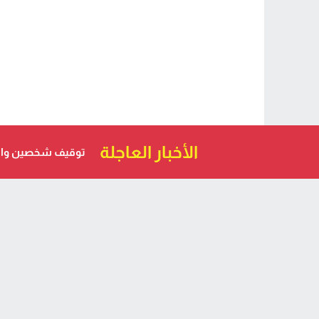
الأخبار العاجلة
توقيف شخصين والب
الاحدث
مطلوب في قضايا مخدرات واحتجاز وعنف.. توقيف هولند
بوجدة ملاحق بأمر دولي...