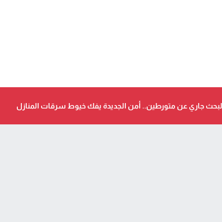
حث جاري عن متورطين.. أمن الجديدة يفك خيوط سرقات المنازل
جمعيات وأحزاب
ي
أكد على أن المشاريع الكبرى للدولة تتجاوز
الزمن الحكومي.. “الحركة الشعبية” يثمن...