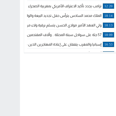
ترامب يجدد تأكيد الاعتراف الأمريكي بمغربية الصحراء في برقية إلى الملك
12:20
الملك محمد السادس يترأس حفل تجديد البيعة والولاء في قصر تطوان
18:14
ولي العهد الأمير مولاي الحسن يتسلم برقية ولاء من القوات المسلحة ا
18:13
57 جثة على سواحل سبتة المحتلة .. وآلاف المقتحمين يعودون إلى المغرب
18:09
إسبانيا والمغرب يتفقان على إعادة المهاجرين الذين دخلوا سبتة المحتلة
16:53
أكد على أن المشاريع الكبرى للدولة تتجاوز الزمن الحكومي.. “الحركة 
16:51
جلالة الملك: نعيش مرحلة يجب أن تسود فيها الثقة.. والاستقرار السياسي
21:48
آسفي: إعطاء انطلاقة وتدشين مشاريع ذات طابع تنموي
14:36
نشرة إنذارية.. موجة حرارة مرتقبة تصل إلى 47 درجة
18:15
تعليقا على طريق دونالد ترامب السريع.. الرئيس الأمريكي يشكر جلالة
18:13
القضاء ينتصر لحق العلاج..”لايمكن مطالبة مواطن بأداء مصاريف العلاج
11:53