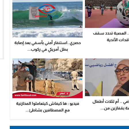
.. العصبة تحدد سقف
قدات الأندية
حصري..استنفار أمني بآسفي بعد إصابة
بطل أمريكي في ركوب...
ي .. أم لثلاث أطفال
فيديو : ها كيفاش كيتعاملوا المخازنية
ة بقفازين من...
مع المصطافين بشاطئ...