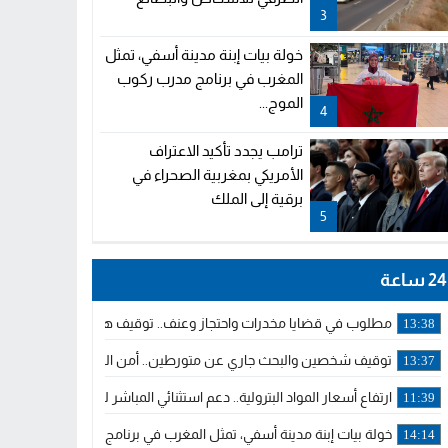
3
خولة بيات إبنة مدينة أسفي، تمثل
المغرب في برنامج مدرب ركوب
الموج...
4
ترامب يجدد تأكيد الاعتراف
الأمريكي بمغربية الصحراء في
برقية إلى الملك
5
24 ساعة
مطلوب في قضايا مخدرات واحتجاز وعنف.. توقيف هولندي بوجدة ملاحق 
13:38
توقيف شخصين والبحث جاري عن متورطين.. أمن الجديدة يفك خيوط س
13:37
ارتفاع أسعار المواد البترولية.. دعم استثنائي المباشر لمهنيي النقل ال
11:39
خولة بيات إبنة مدينة أسفي، تمثل المغرب في برنامج مدرب ركوب الموج 
14:14