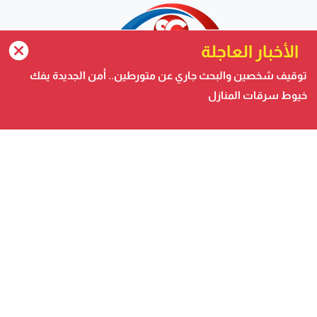
الأخبار العاجلة
توقيف شخصين والبحث جاري عن متورطين.. أمن الجديدة يفك
خيوط سرقات المنازل
صحيفة الكترونية متجددة على مدار الساعة تصدر عن شركة
safigoud media
أسفي كود | safigoud.com
© 2026 جميع الحقوق محفوظة.
safigoud.com