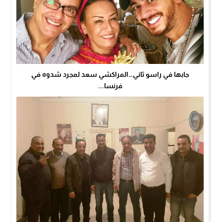
جابها في راسو ثاني…المراكشي سعد لمجرد شدوه في
فرنسا...