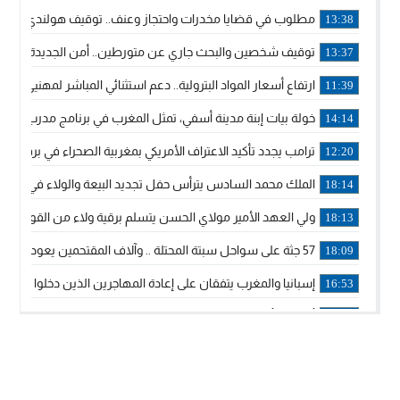
مطلوب في قضايا مخدرات واحتجاز وعنف.. توقيف هولندي بوجدة 
13:38
توقيف شخصين والبحث جاري عن متورطين.. أمن الجديدة يفك 
13:37
ارتفاع أسعار المواد البترولية.. دعم استثنائي المباشر لمهنيي ا
11:39
خولة بيات إبنة مدينة أسفي، تمثل المغرب في برنامج مدرب ركوب 
14:14
ترامب يجدد تأكيد الاعتراف الأمريكي بمغربية الصحراء في برقية إلى
12:20
الملك محمد السادس يترأس حفل تجديد البيعة والولاء في قصر
18:14
ولي العهد الأمير مولاي الحسن يتسلم برقية ولاء من القوات الم
18:13
57 جثة على سواحل سبتة المحتلة .. وآلاف المقتحمين يعودون إلى المغرب
18:09
إسبانيا والمغرب يتفقان على إعادة المهاجرين الذين دخلوا سبتة ا
16:53
أكد على أن المشاريع الكبرى للدولة تتجاوز الزمن الحكومي.. “
16:51
جلالة الملك: نعيش مرحلة يجب أن تسود فيها الثقة.. والاستقرار 
21:48
آسفي: إعطاء انطلاقة وتدشين مشاريع ذات طابع تنموي
14:36