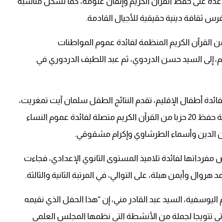
عدة على حفظ القرآن الكريم وإتقان علومه، كما تشكل مناسبة
س ثقافة دينية حقيقية للأجيال القادمة.
 المرتبة الأولى في مسابقة حفظ 60 حزبا من القرآن الكريم المنظمة لفائدة عموم المواطنات
حة أعمارهم بين 15 و25 سنة بالإقليم، إلى السيد حسن الدردوي، ثم عبد اللطيف الدردوري في
كريم متصلة لفائدة أطفال الإقليم، تقدم النتائج الطفل سلمان آيت تمغريت،
ثم الطفلة جويرية بنعمر وريحانة المنصوري. أما مسابقة حفظ 20 حزبا من القرآن الكريم متصلة لفائدة عموم النساء
 زين الدين وأسماء الطرشاوي وإكرام مشقوقي.
تها لفائدة تلاميذ المستوى الثانوي الإعدادي، فجاءت
 هروال وأيمن هبلة، على التوالي، في المرتبة الثانية والثالثة.
ليوسفية، السيد عبد القادر مني، إن “هذا الحفل الذي نقيمه
، يأتي تتويجا لجملة من الأنشطة التي نظمها المجلس العلمي