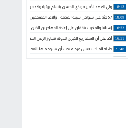
ولي العهد الأمير مولاي الحسن يتسلم برقية ولاء من القوات المسلحة ا
18:13
57 جثة على سواحل سبتة المحتلة .. وآلاف المقتحمين يعودون إلى المغرب
18:09
إسبانيا والمغرب يتفقان على إعادة المهاجرين الذين دخلوا سبتة المحتلة
16:53
أكد على أن المشاريع الكبرى للدولة تتجاوز الزمن الحكومي.. “الحركة 
16:51
جلالة الملك: نعيش مرحلة يجب أن تسود فيها الثقة.. والاستقرار السياسي
21:48
آسفي: إعطاء انطلاقة وتدشين مشاريع ذات طابع تنموي
14:36
نشرة إنذارية.. موجة حرارة مرتقبة تصل إلى 47 درجة
18:15
تعليقا على طريق دونالد ترامب السريع.. الرئيس الأمريكي يشكر جلالة
18:13
القضاء ينتصر لحق العلاج..”لايمكن مطالبة مواطن بأداء مصاريف العلاج
11:53
لائحة مرشحي حزب الأصالة والمعاصرة بالدوائر المحلية المعلن عنها خ
20:13
فوزي لقجع وينجا الخطاط ينضمان رسميا للمكتب السياسي لـ”البام” و
10:02