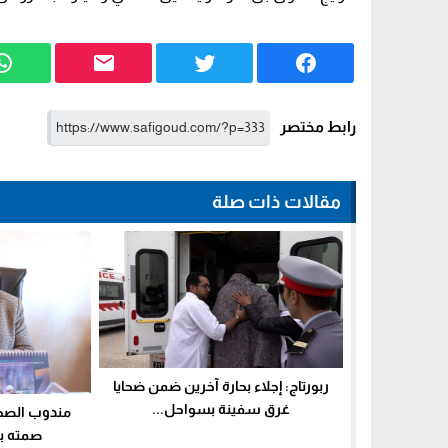
رابط مختصر
مقالات ذات صلة
ربورتاج: إجلاء بحارة آخرين ضمن ضحايا
غرق سفينة بسواحل...
مندوب الصحة
صمته بع