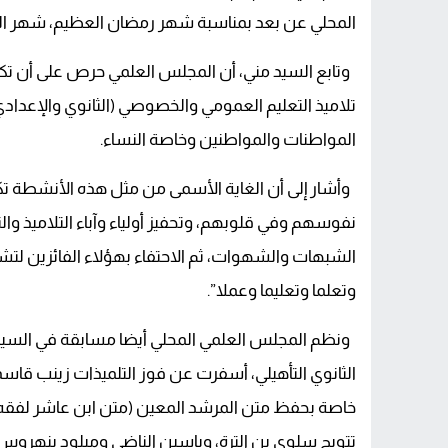
المحلي عن بعد بمناسبة شهر رمضان العظيم، شهر القرآ
وتابع السيد مني، أن المجلس العلمي حرص على أن تك
تلاميذ التعليم العمومي والخصوصي (الثانوي والإعدادي وا
المواطنات والمواطنين وخاصة النساء.
وأشار إلى أن الغاية الأسمى من مثل هذه الأنشطة تكمن في
نفوسهم وفي قلوبهم، وتحفيز أولياء وآباء التلاميذ وا
الشبهات والشهوات، ثم الاحتفاء بهؤلاء الفائزين لتشج
وتعلما وتعليما وعملا”.
ونظم المجلس العلمي المحلي أيضا مسابقة في السيرة ا
الثانوي التأهيلي، أسفرت عن فوز التلميذات زينب قاس
خاصة بحفظ متن المرشد المعين (متن ابن عاشر لفقه 
تتويج سلوى بن الترة، وياسين الناضي وميلود بنهروس