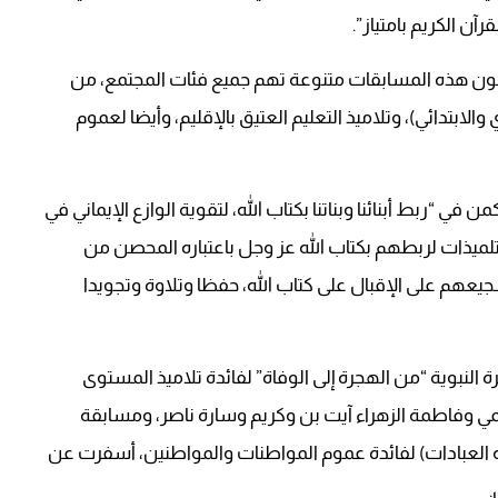
ن الكريم بامتياز”.
ون هذه المسابقات متنوعة تهم جميع فئات المجتمع، من
لابتدائي)، وتلاميذ التعليم العتيق بالإقليم، وأيضا لعموم
 “ربط أبنائنا وبناتنا بكتاب الله، لتقوية الوازع الإيماني في
لتلميذات لربطهم بكتاب الله عز وجل باعتباره المحصن من
يعهم على الإقبال على كتاب الله، حفظا وتلاوة وتجويدا
لنبوية “من الهجرة إلى الوفاة” لفائدة تلاميذ المستوى
مي وفاطمة الزهراء آيت بن وكريم وسارة ناصر، ومسابقة
العبادات) لفائدة عموم المواطنات والمواطنين، أسفرت عن
.