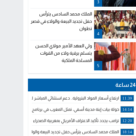
3
الملك محمد السادس يترأس
حفل تجديد البيعة والولاء في قصر
تطوان
4
ولي العهد الأمير مولاي الحسن
يتسلم برقية ولاء من القوات
المسلحة الملكية
5
24 ساعة
ارتفاع أسعار المواد البترولية.. دعم استثنائي المباشر لمهنيي النقل ال
11:39
خولة بيات إبنة مدينة أسفي، تمثل المغرب في برنامج مدرب ركوب الموج 
14:14
ترامب يجدد تأكيد الاعتراف الأمريكي بمغربية الصحراء في برقية إلى الملك
12:20
الملك محمد السادس يترأس حفل تجديد البيعة والولاء في قصر تطوان
18:14