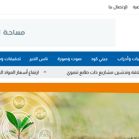
ية
للإتصال بنا
ات وأحزاب
جيني كود
صوت وصورة
ناس الخير
تحقيقات وم
ذات طابع تنموي
ارتفاع أسعار المواد البترولية.. دعم استثن