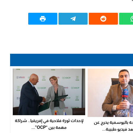
لإحداث ثورة فلاحية في إفريقيا.. شراكة
 باليوسفية يخرج عن
مهمة بين “OCP”...
د فيديو طبيبة...