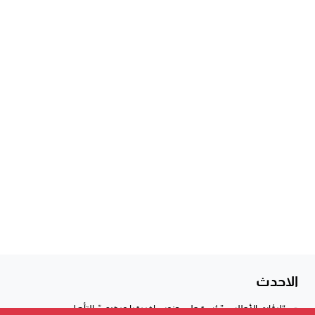
الاحدث
“لبؤات الأطلس” يُسقطن جنوب إفريقيا ويضمنّ التأهل