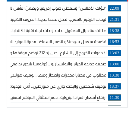
“لبؤات الأطلس” يُسقطن جنوب إفريقيا ويضمنّ التأهل للموندي
22:09
لوحات الترقيم بالمغرب تدخل عهدا جديدا.. الحروف اللاتينية تجاور
21:31
ها الخدمة ديال المعقول بدات..إحداث لجنة تقنية للانتدابات وتدب
18:38
فضيحة بمعمل سوجينكو لتصبير السمك.. مديرة الموارد البشرية
16:53
لا دعوات للخروج إلى الشارع.. جيل زد 212 توضح موقفها وتؤكد أن المنشورات المنسوبة إليها لا تمثل موقفها الرسمي.
13:03
صفعة جديدة للجزائر والبوليساريو .. كولومبيا تلتحق بداعمي مغربي
13:00
مطلوب في قضايا مخدرات واحتجاز وعنف.. توقيف هولندي بوجدة 
13:38
توقيف شخصين والبحث جاري عن متورطين.. أمن الجديدة يفك 
13:37
ارتفاع أسعار المواد البترولية.. دعم استثنائي المباشر لمهنيي ا
11:39
خولة بيات إبنة مدينة أسفي، تمثل المغرب في برنامج مدرب ركوب 
14:14
ترامب يجدد تأكيد الاعتراف الأمريكي بمغربية الصحراء في برقية إلى
12:20
الملك محمد السادس يترأس حفل تجديد البيعة والولاء في قصر
18:14