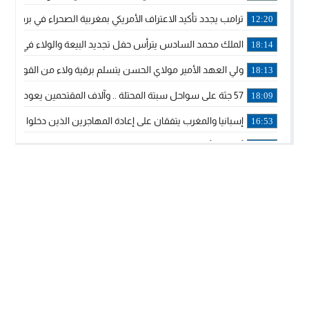
ترامب يجدد تأكيد الاعتراف الأمريكي بمغربية الصحراء في برقية إلى
12:20
الملك محمد السادس يترأس حفل تجديد البيعة والولاء في قصر
18:14
ولي العهد الأمير مولاي الحسن يتسلم برقية ولاء من القوات الم
18:13
57 جثة على سواحل سبتة المحتلة .. وآلاف المقتحمين يعودون إلى المغرب
18:09
إسبانيا والمغرب يتفقان على إعادة المهاجرين الذين دخلوا سبتة ا
16:53
أكد على أن المشاريع الكبرى للدولة تتجاوز الزمن الحكومي.. “
16:51
جلالة الملك: نعيش مرحلة يجب أن تسود فيها الثقة.. والاستقرار 
21:48
آسفي: إعطاء انطلاقة وتدشين مشاريع ذات طابع تنموي
14:36
نشرة إنذارية.. موجة حرارة مرتقبة تصل إلى 47 درجة
18:15
تعليقا على طريق دونالد ترامب السريع.. الرئيس الأمريكي يشكر
18:13
القضاء ينتصر لحق العلاج..”لايمكن مطالبة مواطن بأداء مصاريف
11:53