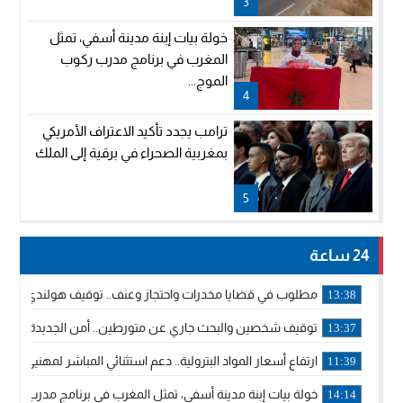
3
خولة بيات إبنة مدينة أسفي، تمثل
المغرب في برنامج مدرب ركوب
الموج...
4
ترامب يجدد تأكيد الاعتراف الأمريكي
بمغربية الصحراء في برقية إلى الملك
5
24 ساعة
مطلوب في قضايا مخدرات واحتجاز وعنف.. توقيف هولندي بوجدة 
13:38
توقيف شخصين والبحث جاري عن متورطين.. أمن الجديدة يفك 
13:37
ارتفاع أسعار المواد البترولية.. دعم استثنائي المباشر لمهنيي ا
11:39
خولة بيات إبنة مدينة أسفي، تمثل المغرب في برنامج مدرب ركوب 
14:14