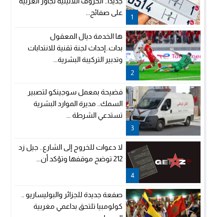
جديدا.. الحروف اللاتينية تجاور العربية
على صفائح...
1
ها الخدمة ديال المعقول
بدات..إحداث لجنة تقنية للانتدابات
وتدبير التركيبة البشرية...
2
فضيحة بمعمل سوجينكو لتصبير
السمك.. مديرة الموارد البشرية
تستدعي الشرطة ...
3
لا دعوات للخروج إلى الشارع.. جيل زد
212 توضح موقفها وتؤكد أن...
4
صفعة جديدة للجزائر والبوليساريو ..
كولومبيا تلتحق بداعمي مغربية