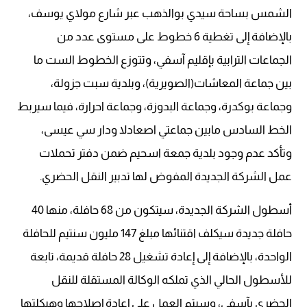
الشمس بساحة سيدي بوالذهب عبر شارع مولاي يوسف،
بالإضافة إلى تغطية 6 خطوط على مستوى عدد من
الجماعات الترابية بإقليم آسفي، وتتوزع الخطوط الست ما
بين جماعة المعاشات(الصويرية)، وبلدية سبت جزولة،
وجماعة بوكدرة، وجماعة البدوزة، وجماعة احرارة، فيما سيربط
الخط السادس مابين جماعتي اصعادلا ودار سي عيسى،
وتأكد عدم وجود بلدية جمعة اسحيم ضمن دفتر تحملات
عمل الشركة الجديدة المفوض لها تدبير النقل الحضري.
أسطول الشركة الجديدة، سيتكون من 68 حافلة، منها 40
حافلة جديدة سيكلف اقتنائها مبلغ 147 مليون سنتيم للحافلة
الواحدة، بالإضافة إلى إعادة تشغيل 28 حافلة قديمة، تابعة
للأسطول الحالي الذي تملكه الوكالة المستقلة للنقل
الحضري بآسفي، وسيتم العمل على إعادة إصلاحها وهيكلتها