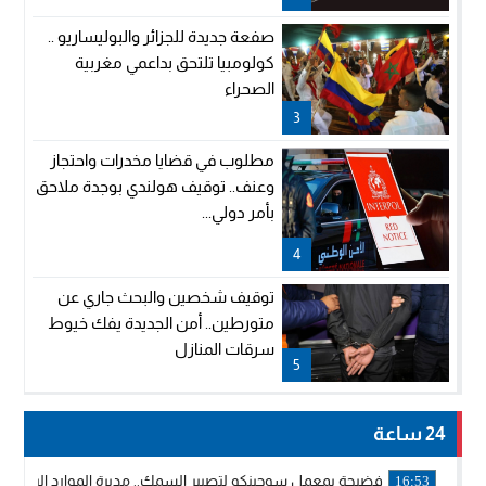
صفعة جديدة للجزائر والبوليساريو ..
كولومبيا تلتحق بداعمي مغربية
الصحراء
3
مطلوب في قضايا مخدرات واحتجاز
وعنف.. توقيف هولندي بوجدة ملاحق
بأمر دولي...
4
توقيف شخصين والبحث جاري عن
متورطين.. أمن الجديدة يفك خيوط
سرقات المنازل
5
24 ساعة
فضيحة بمعمل سوجينكو لتصبير السمك.. مديرة الموارد البشرية
16:53