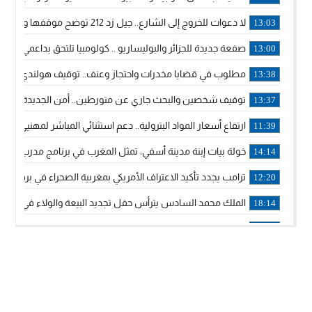
لا دعوات للخروج إلى الشارع.. جيل زد 212 توضح موقفها وتؤكد أن المنشورات المنسوبة إليها لا تمثل موقفها الرسمي.
13:03
صفعة جديدة للجزائر والبوليساريو .. كولومبيا تلتحق بداعمي مغربي
13:00
مطلوب في قضايا مخدرات واحتجاز وعنف.. توقيف هولندي بوجدة 
13:38
توقيف شخصين والبحث جاري عن متورطين.. أمن الجديدة يفك 
13:37
ارتفاع أسعار المواد البترولية.. دعم استثنائي المباشر لمهنيي ا
11:39
خولة بيات إبنة مدينة أسفي، تمثل المغرب في برنامج مدرب ركوب 
14:14
ترامب يجدد تأكيد الاعتراف الأمريكي بمغربية الصحراء في برقية إلى
12:20
الملك محمد السادس يترأس حفل تجديد البيعة والولاء في قصر
18:14
ولي العهد الأمير مولاي الحسن يتسلم برقية ولاء من القوات الم
18:13
57 جثة على سواحل سبتة المحتلة .. وآلاف المقتحمين يعودون إلى المغرب
18:09
إسبانيا والمغرب يتفقان على إعادة المهاجرين الذين دخلوا سبتة ا
16:53
أكد على أن المشاريع الكبرى للدولة تتجاوز الزمن الحكومي.. “
16:51