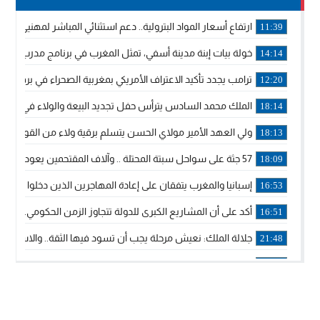
ارتفاع أسعار المواد البترولية.. دعم استثنائي المباشر لمهنيي ا
11:39
خولة بيات إبنة مدينة أسفي، تمثل المغرب في برنامج مدرب ركوب 
14:14
ترامب يجدد تأكيد الاعتراف الأمريكي بمغربية الصحراء في برقية إلى
12:20
الملك محمد السادس يترأس حفل تجديد البيعة والولاء في قصر
18:14
ولي العهد الأمير مولاي الحسن يتسلم برقية ولاء من القوات الم
18:13
57 جثة على سواحل سبتة المحتلة .. وآلاف المقتحمين يعودون إلى المغرب
18:09
إسبانيا والمغرب يتفقان على إعادة المهاجرين الذين دخلوا سبتة ا
16:53
أكد على أن المشاريع الكبرى للدولة تتجاوز الزمن الحكومي.. “
16:51
جلالة الملك: نعيش مرحلة يجب أن تسود فيها الثقة.. والاستقرار 
21:48
آسفي: إعطاء انطلاقة وتدشين مشاريع ذات طابع تنموي
14:36
نشرة إنذارية.. موجة حرارة مرتقبة تصل إلى 47 درجة
18:15
تعليقا على طريق دونالد ترامب السريع.. الرئيس الأمريكي يشكر
18:13