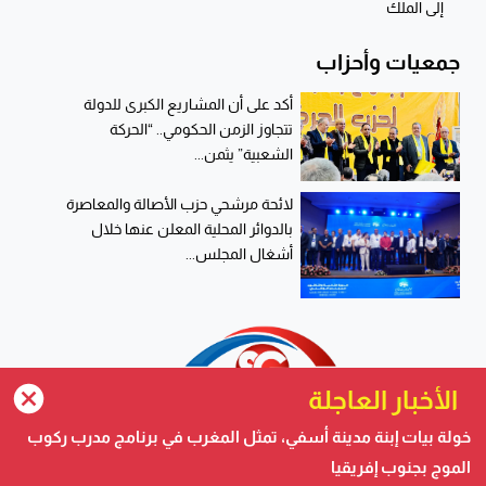
إلى الملك
جمعيات وأحزاب
أكد على أن المشاريع الكبرى للدولة
تتجاوز الزمن الحكومي.. “الحركة
الشعبية” يثمن...
لائحة مرشحي حزب الأصالة والمعاصرة
بالدوائر المحلية المعلن عنها خلال
أشغال المجلس...
الأخبار العاجلة
ترامب يجدد تأكيد الاعتراف الأمريكي بمغربية الصحراء في برقية إلى
خولة بيات إبنة مدينة أسفي، تمثل المغرب في برنامج مدرب ركوب
الملك
الموج بجنوب إفريقيا