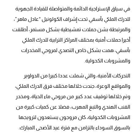
في سياق الإستراجية الدائمة والمتواصلة للقيادة الجهوية
للدرك الملكي بآسفي تحت إشراف الكولونيل “عادل ماهر”،
والمرتبطة بشن حملات تمشيطية بشكل مستمر، أطلقت
أخيرا حملات أمنية بمختلف المراكز الترابية للدرك الملكي
بآسفي، همت بشكل خاص التصدي لمروجي المخدرات
والمشروبات الكحولية.
التحركات الأمنية، والتي شملت عددا كبيرا من الدواوير
والمواقع الوعرة، جندت خلالها مختلف فرق الدرك الملكي،
وتم خلالها توقيف عدد كبير من مروجي ماء الحياة، ومخدر
القنب الهندي والتبغ المهرب، فضلا عن كميات كبيرة من
المشروبات الكحولية، كان مروجون يستعدون لترويجها
بالسوق السوداء بالتزامن مع فترة عيد الأضحى المبارك.