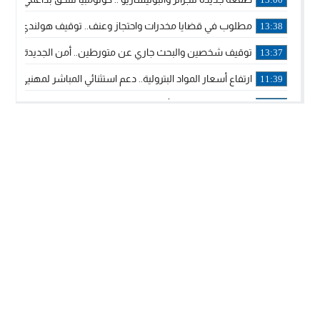
مطلوب في قضايا مخدرات واحتجاز وعنف.. توقيف هولندي بوجدة 
13:38
توقيف شخصين والبحث جاري عن متورطين.. أمن الجديدة يفك 
13:37
ارتفاع أسعار المواد البترولية.. دعم استثنائي المباشر لمهنيي ا
11:39
خولة بيات إبنة مدينة أسفي، تمثل المغرب في برنامج مدرب ركوب 
14:14
ترامب يجدد تأكيد الاعتراف الأمريكي بمغربية الصحراء في برقية إلى
12:20
الملك محمد السادس يترأس حفل تجديد البيعة والولاء في قصر
18:14
ولي العهد الأمير مولاي الحسن يتسلم برقية ولاء من القوات الم
18:13
57 جثة على سواحل سبتة المحتلة .. وآلاف المقتحمين يعودون إلى المغرب
18:09
إسبانيا والمغرب يتفقان على إعادة المهاجرين الذين دخلوا سبتة ا
16:53