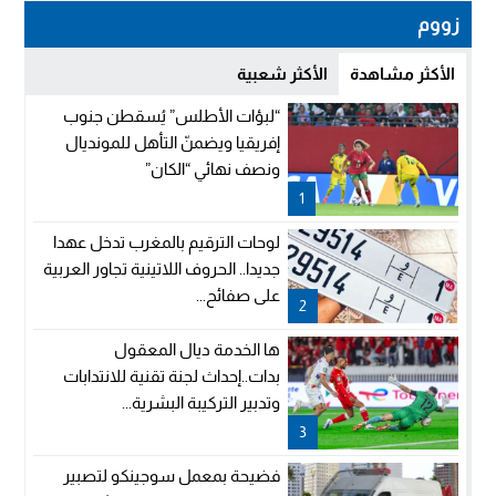
زووم
الأكثر مشاهدة
الأكثر شعبية
“لبؤات الأطلس” يُسقطن جنوب
إفريقيا ويضمنّ التأهل للمونديال
ونصف نهائي “الكان”
1
لوحات الترقيم بالمغرب تدخل عهدا
جديدا.. الحروف اللاتينية تجاور العربية
على صفائح...
2
ها الخدمة ديال المعقول
بدات..إحداث لجنة تقنية للانتدابات
وتدبير التركيبة البشرية...
3
فضيحة بمعمل سوجينكو لتصبير