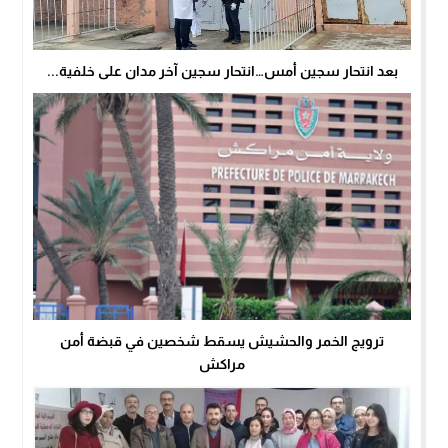
بعد انتحار سجين أمس…انتحار سجين آخر مدان على خلفية...
ترويج الخمر والحشيش يسقط شخصين في قبضة أمن
مراكش