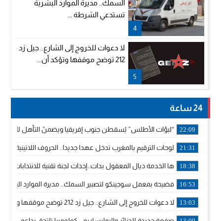
السمك.. مديرة الموارد البشرية
تستدعي الشرطة ...
4
لا دعوات للخروج إلى الشارع.. جيل زد
212 توضح موقفها وتؤكد أن...
5
24 ساعة
“لبؤات الأطلس” يُسقطن جنوب إفريقيا ويضمنّ التأهل للموندي
22:09
لوحات الترقيم بالمغرب تدخل عهدا جديدا.. الحروف اللاتينية تجاور
21:31
ها الخدمة ديال المعقول بدات..إحداث لجنة تقنية للانتدابات وتدب
18:38
فضيحة بمعمل سوجينكو لتصبير السمك.. مديرة الموارد البشرية
16:53
لا دعوات للخروج إلى الشارع.. جيل زد 212 توضح موقفها وتؤكد أن المنشورات المنسوبة إليها لا تمثل موقفها الرسمي.
13:03
صفعة جديدة للجزائر والبوليساريو .. كولومبيا تلتحق بداعمي مغربي
13:00