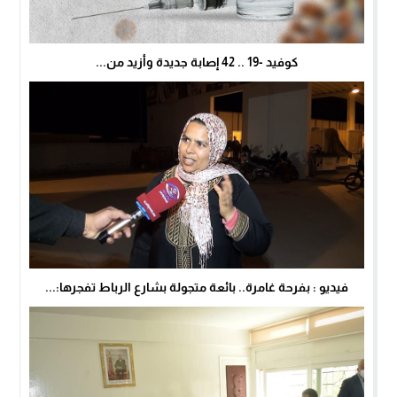
كوفيد -19 .. 42 إصابة جديدة وأزيد من...
فيديو : بفرحة غامرة.. بائعة متجولة بشارع الرباط تفجرها:...