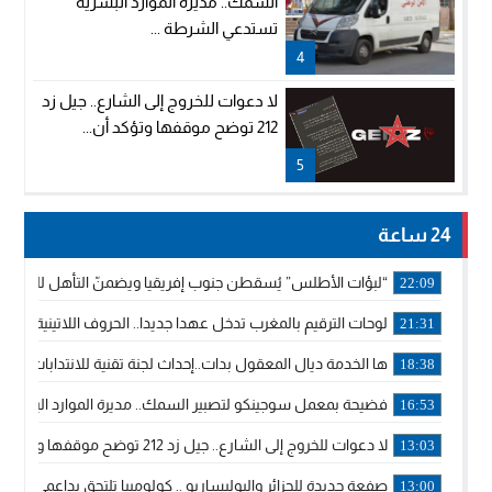
السمك.. مديرة الموارد البشرية
تستدعي الشرطة ...
4
لا دعوات للخروج إلى الشارع.. جيل زد
212 توضح موقفها وتؤكد أن...
5
24 ساعة
“لبؤات الأطلس” يُسقطن جنوب إفريقيا ويضمنّ التأهل للموندي
22:09
لوحات الترقيم بالمغرب تدخل عهدا جديدا.. الحروف اللاتينية تجاور
21:31
ها الخدمة ديال المعقول بدات..إحداث لجنة تقنية للانتدابات وتدب
18:38
فضيحة بمعمل سوجينكو لتصبير السمك.. مديرة الموارد البشرية
16:53
لا دعوات للخروج إلى الشارع.. جيل زد 212 توضح موقفها وتؤكد أن المنشورات المنسوبة إليها لا تمثل موقفها الرسمي.
13:03
صفعة جديدة للجزائر والبوليساريو .. كولومبيا تلتحق بداعمي مغربي
13:00