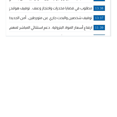
مطلوب في قضايا مخدرات واحتجاز وعنف.. توقيف هولندي بوجدة 
13:38
توقيف شخصين والبحث جاري عن متورطين.. أمن الجديدة يفك 
13:37
ارتفاع أسعار المواد البترولية.. دعم استثنائي المباشر لمهنيي ا
11:39
خولة بيات إبنة مدينة أسفي، تمثل المغرب في برنامج مدرب ركوب 
14:14
ترامب يجدد تأكيد الاعتراف الأمريكي بمغربية الصحراء في برقية إلى
12:20
الملك محمد السادس يترأس حفل تجديد البيعة والولاء في قصر
18:14
ولي العهد الأمير مولاي الحسن يتسلم برقية ولاء من القوات الم
18:13
57 جثة على سواحل سبتة المحتلة .. وآلاف المقتحمين يعودون إلى المغرب
18:09
إسبانيا والمغرب يتفقان على إعادة المهاجرين الذين دخلوا سبتة ا
16:53