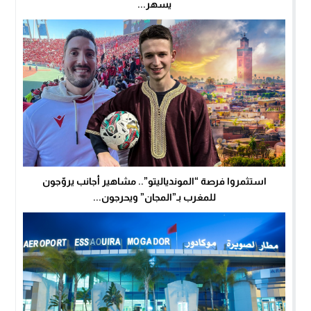
يسهر...
استثمروا فرصة “الموندياليتو”.. مشاهير أجانب يروّجون
للمغرب بـ”المجان” ويحرجون...