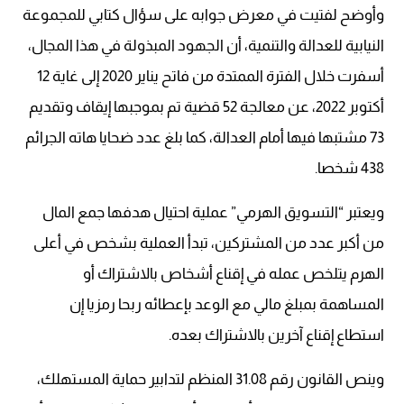
وأوضح لفتيت في معرض جوابه على سؤال كتابي للمجموعة
النيابية للعدالة والتنمية، أن الجهود المبذولة في هذا المجال،
أسفرت خلال الفترة الممتدة من فاتح يناير 2020 إلى غاية 12
أكتوبر 2022، عن معالجة 52 قضية تم بموجبها إيقاف وتقديم
73 مشتبها فيها أمام العدالة، كما بلغ عدد ضحايا هاته الجرائم
438 شخصا.
ويعتبر “التسويق الهرمي” عملية احتيال هدفها جمع المال
من أكبر عدد من المشتركين، تبدأ العملية بشخص في أعلى
الهرم يتلخص عمله في إقناع أشخاص بالاشتراك أو
المساهمة بمبلغ مالي مع الوعد بإعطائه ربحا رمزيا إن
استطاع إقناع آخرين بالاشتراك بعده.
وينص القانون رقم 31.08 المنظم لتدابير حماية المستهلك،