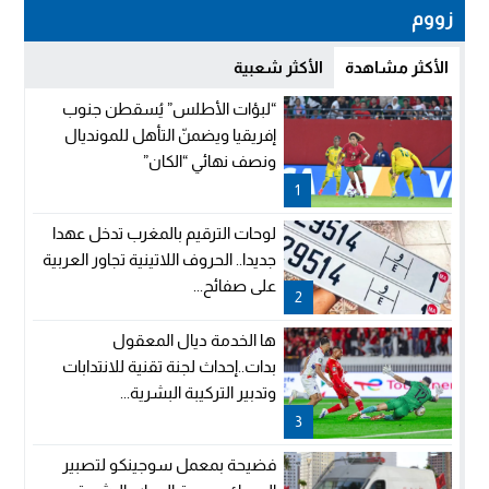
زووم
الأكثر مشاهدة
الأكثر شعبية
“لبؤات الأطلس” يُسقطن جنوب
إفريقيا ويضمنّ التأهل للمونديال
ونصف نهائي “الكان”
1
لوحات الترقيم بالمغرب تدخل عهدا
جديدا.. الحروف اللاتينية تجاور العربية
على صفائح...
2
ها الخدمة ديال المعقول
بدات..إحداث لجنة تقنية للانتدابات
وتدبير التركيبة البشرية...
3
فضيحة بمعمل سوجينكو لتصبير