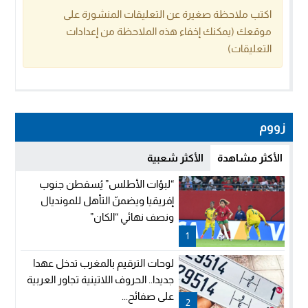
اكتب ملاحظة صغيرة عن التعليقات المنشورة على
موقعك (يمكنك إخفاء هذه الملاحظة من إعدادات
التعليقات)
زووم
الأكثر مشاهدة
الأكثر شعبية
“لبؤات الأطلس” يُسقطن جنوب
إفريقيا ويضمنّ التأهل للمونديال
ونصف نهائي “الكان”
1
لوحات الترقيم بالمغرب تدخل عهدا
جديدا.. الحروف اللاتينية تجاور العربية
على صفائح...
2