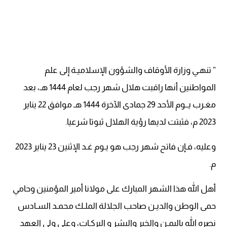
” تنهـي وزارة الأوقاف والشؤون الإسلاميـة إلى علم
المواطنين أنها راقبت هلال شهر رجب لعام 1444 هـ، بعد
مغـرب يــوم الأحد 29 جمادى الآخرة 1444 هـ موافق 22 يناير
2023 م، فثبتت لديها رؤية الهلال ثبوتا شرعيا.
وعليه، فـإن فاتح شهر رجب هو يـوم غـد الإثنين 23 يناير 2023
م.
أهل الله هذا الشهر المبارك على مولانا أمير المؤمنين وحامي
حمى الوطن والديـن صاحب الجلالة الملـك محمـد السـادس
نصره الله باليمـن والخير والبشر و البركـات، وعلى ولي العهد