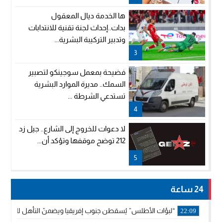
ها الخدمة ديال المعقول
بدات..إحداث لجنة تقنية للانتدابات
وتدبير التركيبة البشرية...
3
فضيحة بمعمل سوجينكو لتصبير
السمك.. مديرة الموارد البشرية
تستدعي الشرطة ...
4
لا دعوات للخروج إلى الشارع.. جيل زد
212 توضح موقفها وتؤكد أن...
5
24 ساعة
“لبؤات الأطلس” يُسقطن جنوب إفريقيا ويضمنّ التأهل للموندي
22:09