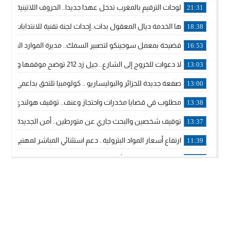
لوحات الترقيم بالمغرب تدخل عهدا جديدا.. الحروف اللاتينية تجاور
21:31
ها الخدمة ديال المعقول بدات..إحداث لجنة تقنية للانتدابات وتدب
18:38
فضيحة بمعمل سوجينكو لتصبير السمك.. مديرة الموارد البشرية
16:53
لا دعوات للخروج إلى الشارع.. جيل زد 212 توضح موقفها وتؤكد أن المنشورات المنسوبة إليها لا تمثل موقفها الرسمي.
13:03
صفعة جديدة للجزائر والبوليساريو .. كولومبيا تلتحق بداعمي مغربي
13:00
مطلوب في قضايا مخدرات واحتجاز وعنف.. توقيف هولندي بوجدة 
13:38
توقيف شخصين والبحث جاري عن متورطين.. أمن الجديدة يفك 
13:37
ارتفاع أسعار المواد البترولية.. دعم استثنائي المباشر لمهنيي ا
11:39
خولة بيات إبنة مدينة أسفي، تمثل المغرب في برنامج مدرب ركوب 
14:14
ترامب يجدد تأكيد الاعتراف الأمريكي بمغربية الصحراء في برقية إلى
12:20
الملك محمد السادس يترأس حفل تجديد البيعة والولاء في قصر
18:14
ولي العهد الأمير مولاي الحسن يتسلم برقية ولاء من القوات الم
18:13