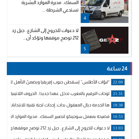
السمك.. مديرة الموارد البشرية
تستدعي الشرطة ...
4
لا دعوات للخروج إلى الشارع.. جيل زد
212 توضح موقفها وتؤكد أن...
5
24 ساعة
“لبؤات الأطلس” يُسقطن جنوب إفريقيا ويضمنّ التأهل للموندي
22:09
لوحات الترقيم بالمغرب تدخل عهدا جديدا.. الحروف اللاتينية تجاور
21:31
ها الخدمة ديال المعقول بدات..إحداث لجنة تقنية للانتدابات وتدب
18:38
فضيحة بمعمل سوجينكو لتصبير السمك.. مديرة الموارد البشرية
16:53
لا دعوات للخروج إلى الشارع.. جيل زد 212 توضح موقفها وتؤكد أن المنشورات المنسوبة إليها لا تمثل موقفها الرسمي.
13:03