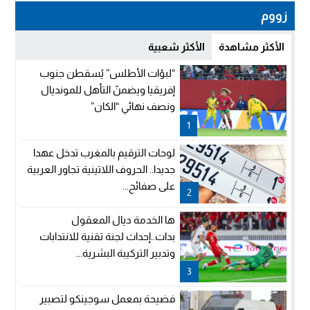
زووم
الأكثر مشاهدة
الأكثر شعبية
“لبؤات الأطلس” يُسقطن جنوب
إفريقيا ويضمنّ التأهل للمونديال
ونصف نهائي “الكان”
1
لوحات الترقيم بالمغرب تدخل عهدا
جديدا.. الحروف اللاتينية تجاور العربية
على صفائح...
2
ها الخدمة ديال المعقول
بدات..إحداث لجنة تقنية للانتدابات
وتدبير التركيبة البشرية...
3
فضيحة بمعمل سوجينكو لتصبير