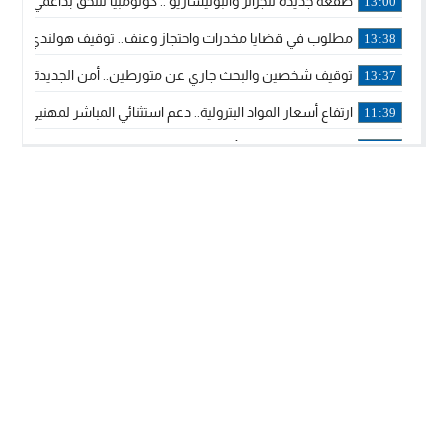
صفعة جديدة للجزائر والبوليساريو .. كولومبيا تلتحق بداعمي مغربي
13:00
مطلوب في قضايا مخدرات واحتجاز وعنف.. توقيف هولندي بوجدة 
13:38
توقيف شخصين والبحث جاري عن متورطين.. أمن الجديدة يفك 
13:37
ارتفاع أسعار المواد البترولية.. دعم استثنائي المباشر لمهنيي ا
11:39
خولة بيات إبنة مدينة أسفي، تمثل المغرب في برنامج مدرب ركوب 
14:14
ترامب يجدد تأكيد الاعتراف الأمريكي بمغربية الصحراء في برقية إلى
12:20
الملك محمد السادس يترأس حفل تجديد البيعة والولاء في قصر
18:14
ولي العهد الأمير مولاي الحسن يتسلم برقية ولاء من القوات الم
18:13
57 جثة على سواحل سبتة المحتلة .. وآلاف المقتحمين يعودون إلى المغرب
18:09
إسبانيا والمغرب يتفقان على إعادة المهاجرين الذين دخلوا سبتة ا
16:53