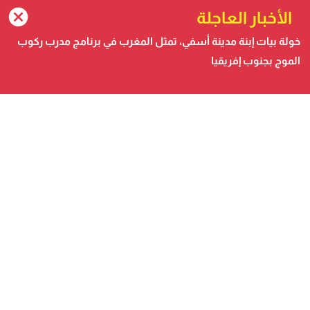
الأخبار العاجلة
خولة بيات إبنة مدينة أسفي، تمثل المغرب في برنامج مدرب ركوب
الموج بجنوب إفريقيا
صحيفة الكترونية متجددة على مدار الساعة تصدر عن شركة
safigoud media
أسفي كود | safigoud.com
© 2026 جميع الحقوق محفوظة.
safigoud.com