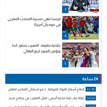
3
فرنسا تنهي مسيرة المنتخب المغربي
في مونديال أمريكا
4
بثلاثية نظيفة.. المغرب يتجاوز كندا
ويُؤمِن العبور لربع النهائي
5
24 ساعة
ارتفاع أسعار المواد البترولية.. دعم استثنائي المباشر لمهنيي ا
11:39
خولة بيات إبنة مدينة أسفي، تمثل المغرب في برنامج مدرب ركوب 
14:14
ترامب يجدد تأكيد الاعتراف الأمريكي بمغربية الصحراء في برقية إلى
12:20