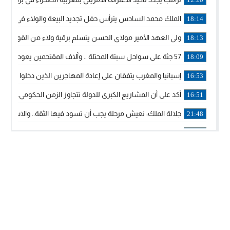
الملك محمد السادس يترأس حفل تجديد البيعة والولاء في قصر
18:14
ولي العهد الأمير مولاي الحسن يتسلم برقية ولاء من القوات الم
18:13
57 جثة على سواحل سبتة المحتلة .. وآلاف المقتحمين يعودون إلى المغرب
18:09
إسبانيا والمغرب يتفقان على إعادة المهاجرين الذين دخلوا سبتة ا
16:53
أكد على أن المشاريع الكبرى للدولة تتجاوز الزمن الحكومي.. “
16:51
جلالة الملك: نعيش مرحلة يجب أن تسود فيها الثقة.. والاستقرار 
21:48
آسفي: إعطاء انطلاقة وتدشين مشاريع ذات طابع تنموي
14:36
نشرة إنذارية.. موجة حرارة مرتقبة تصل إلى 47 درجة
18:15
تعليقا على طريق دونالد ترامب السريع.. الرئيس الأمريكي يشكر
18:13
القضاء ينتصر لحق العلاج..”لايمكن مطالبة مواطن بأداء مصاريف
11:53
لائحة مرشحي حزب الأصالة والمعاصرة بالدوائر المحلية المعلن 
20:13
فوزي لقجع وينجا الخطاط ينضمان رسميا للمكتب السياسي لـ”ال
10:02