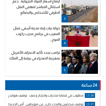
ارتفاع أسعار المواد البترولية.. دعم
استثنائي المباشر لمهنيي النقل
الطرقي للأشخاص والبضائع
3
خولة بيات إبنة مدينة أسفي، تمثل
المغرب في برنامج مدرب ركوب
الموج...
4
ترامب يجدد تأكيد الاعتراف الأمريكي
بمغربية الصحراء في برقية إلى الملك
5
24 ساعة
مطلوب في قضايا مخدرات واحتجاز وعنف.. توقيف هولندي بوجدة 
13:38
توقيف شخصين والبحث جاري عن متورطين.. أمن الجديدة يفك 
13:37