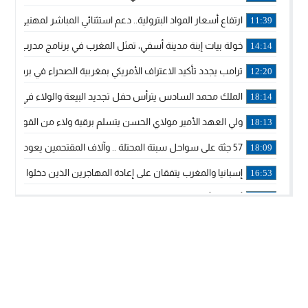
ارتفاع أسعار المواد البترولية.. دعم استثنائي المباشر لمهنيي ا
11:39
خولة بيات إبنة مدينة أسفي، تمثل المغرب في برنامج مدرب ركوب 
14:14
ترامب يجدد تأكيد الاعتراف الأمريكي بمغربية الصحراء في برقية إلى
12:20
الملك محمد السادس يترأس حفل تجديد البيعة والولاء في قصر
18:14
ولي العهد الأمير مولاي الحسن يتسلم برقية ولاء من القوات الم
18:13
57 جثة على سواحل سبتة المحتلة .. وآلاف المقتحمين يعودون إلى المغرب
18:09
إسبانيا والمغرب يتفقان على إعادة المهاجرين الذين دخلوا سبتة ا
16:53
أكد على أن المشاريع الكبرى للدولة تتجاوز الزمن الحكومي.. “
16:51
جلالة الملك: نعيش مرحلة يجب أن تسود فيها الثقة.. والاستقرار 
21:48
آسفي: إعطاء انطلاقة وتدشين مشاريع ذات طابع تنموي
14:36
نشرة إنذارية.. موجة حرارة مرتقبة تصل إلى 47 درجة
18:15
تعليقا على طريق دونالد ترامب السريع.. الرئيس الأمريكي يشكر
18:13