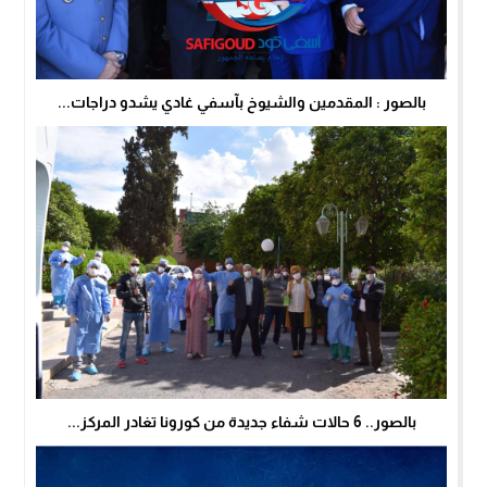
بالصور : المقدمين والشيوخ بآسفي غادي يشدو دراجات...
بالصور.. 6 حالات شفاء جديدة من كورونا تغادر المركز...