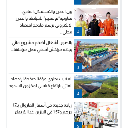
بين الطرز والاستقلال المادي..
تعاونية“توتسيم” للخياطة والطرز
الإلكتروني ترسم ملامح اقتصاد
2
محلي...
بالصور : أشغال أضخم مشروع مائي
بجهة مراكش آسفي تصل مراحلها...
3
المغرب يطوي مؤقتا صفحة الإجهاد
المائي بارتفاع قياسي لمخزون السدود
4
زيادة جديدة في أسعار الغازوال بـ1.7
درهم و1.57 في البنزين غدا الأربعاء
5