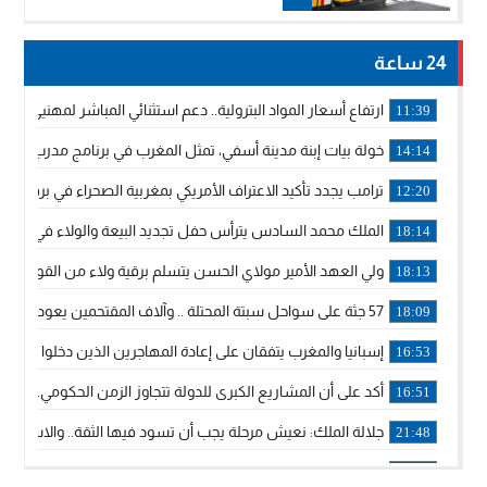
24 ساعة
ارتفاع أسعار المواد البترولية.. دعم استثنائي المباشر لمهنيي ا
11:39
خولة بيات إبنة مدينة أسفي، تمثل المغرب في برنامج مدرب ركوب 
14:14
ترامب يجدد تأكيد الاعتراف الأمريكي بمغربية الصحراء في برقية إلى
12:20
الملك محمد السادس يترأس حفل تجديد البيعة والولاء في قصر
18:14
ولي العهد الأمير مولاي الحسن يتسلم برقية ولاء من القوات الم
18:13
57 جثة على سواحل سبتة المحتلة .. وآلاف المقتحمين يعودون إلى المغرب
18:09
إسبانيا والمغرب يتفقان على إعادة المهاجرين الذين دخلوا سبتة ا
16:53
أكد على أن المشاريع الكبرى للدولة تتجاوز الزمن الحكومي.. “
16:51
جلالة الملك: نعيش مرحلة يجب أن تسود فيها الثقة.. والاستقرار 
21:48
آسفي: إعطاء انطلاقة وتدشين مشاريع ذات طابع تنموي
14:36