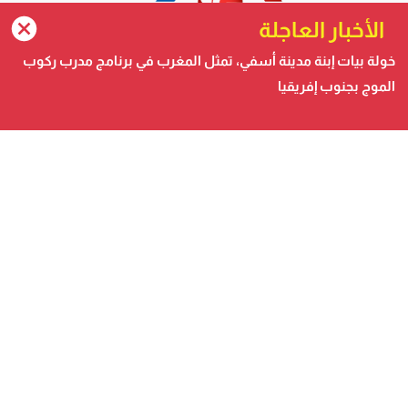
الأخبار العاجلة
ترامب يجدد تأكيد الاعتراف الأمريكي بمغربية الصحراء في برقية إلى
الملك
صحيفة الكترونية متجددة على مدار الساعة تصدر عن شركة
safigoud media
أسفي كود | safigoud.com
© 2026 جميع الحقوق محفوظة.
safigoud.com