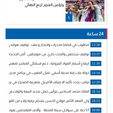
ويُؤمِن العبور لربع النهائي
5
24 ساعة
مطلوب في قضايا مخدرات واحتجاز وعنف.. توقيف هولندي بوجدة 
13:38
توقيف شخصين والبحث جاري عن متورطين.. أمن الجديدة يفك 
13:37
ارتفاع أسعار المواد البترولية.. دعم استثنائي المباشر لمهنيي ا
11:39
خولة بيات إبنة مدينة أسفي، تمثل المغرب في برنامج مدرب ركوب 
14:14
ترامب يجدد تأكيد الاعتراف الأمريكي بمغربية الصحراء في برقية إلى
12:20
الملك محمد السادس يترأس حفل تجديد البيعة والولاء في قصر
18:14
ولي العهد الأمير مولاي الحسن يتسلم برقية ولاء من القوات الم
18:13
57 جثة على سواحل سبتة المحتلة .. وآلاف المقتحمين يعودون إلى المغرب
18:09