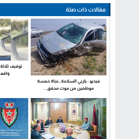
مقالات ذات صلة
توقيف ثلاث
واقعة 
فيديو : ياربي السلامة…نجاة خمسة
موظفين من موت محقق...