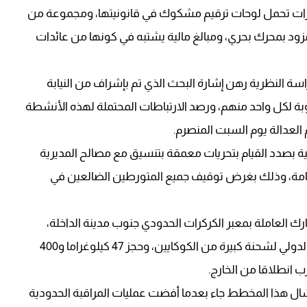
ارات تحمل لوحات ترقيم مشكوك في قانونيتها، ومجموعة من
ود بمحرك بحري، ومبالغ مالية يشتبه في كونها من عائدات
ة النظرية رهن إشارة البحث الذي تم بإشراف من النيابة
وبة لكل واحد منهم، ورصد الارتباطات المحتملة لهذه الأنشطة
 العدالة يوم السبت المنصرم.
ية بصدد القيام بتحريات معمقة بتنسيق مع مصالح المديرية
العامة، وذلك بغرض توقيف جميع المتورطين الضالعين في
ك العاملة بمعبر الكركرات الحدودي جنوب مدينة الداخلة،
مكنت بداية فبراير المنصرم، من إحباط عملية للتهريب الدولي لشحنة كبيرة من الكوكايين، وحجز 47 كيلوغراما و400
 انطلاقا من الخارج.
 هذا المخطط جاء بعدما أفضت عمليات المراقبة الحدودية