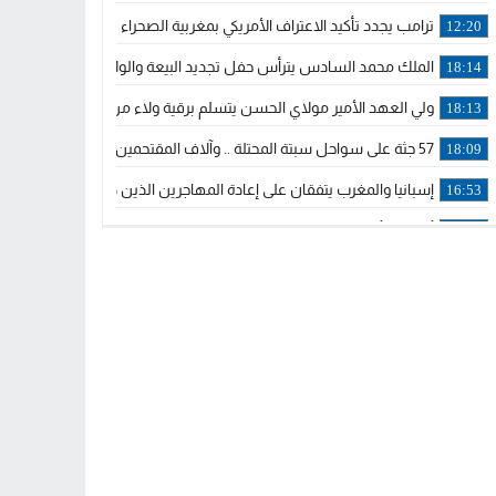
ترامب يجدد تأكيد الاعتراف الأمريكي بمغربية الصحراء في برقية إلى الملك
12:20
الملك محمد السادس يترأس حفل تجديد البيعة والولاء في قصر تطوان
18:14
ولي العهد الأمير مولاي الحسن يتسلم برقية ولاء من القوات المسلحة ا
18:13
57 جثة على سواحل سبتة المحتلة .. وآلاف المقتحمين يعودون إلى المغرب
18:09
إسبانيا والمغرب يتفقان على إعادة المهاجرين الذين دخلوا سبتة المحتلة
16:53
أكد على أن المشاريع الكبرى للدولة تتجاوز الزمن الحكومي.. “الحركة 
16:51
جلالة الملك: نعيش مرحلة يجب أن تسود فيها الثقة.. والاستقرار السياسي
21:48
آسفي: إعطاء انطلاقة وتدشين مشاريع ذات طابع تنموي
14:36
نشرة إنذارية.. موجة حرارة مرتقبة تصل إلى 47 درجة
18:15
تعليقا على طريق دونالد ترامب السريع.. الرئيس الأمريكي يشكر جلالة
18:13
القضاء ينتصر لحق العلاج..”لايمكن مطالبة مواطن بأداء مصاريف العلاج
11:53