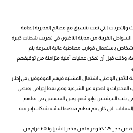
والتحريات التي تمت بتنسيق مع مصالح المديرية العامة
السواحل القريبة من مدينة الناظور، في تهريب شحنات كبيرة
لأشخاص باستعمال قوارب مطاطية عالية السرعة يتم
مة، وذلك قبل أن تمكن عمليات أمنية متزامنة من توقيفهم
امة للأمن الوطني، اشتغال المشتبه فيهم الموقوفين في إطار
 المخدرات والهجرة غير الشرعية وفق نمط إجرامي يقتضي
 في جلب المرشحين وإيوائهم، وبين المختصين في نقلهم
عمليات التي كان يتم تنظيم بعضها لفائدة شبكات إجرامية
وأسفرت عمليات التفتيش المنجزة في إطار هذه القضية عن حجز 129 كيلوغراما من مخدر الشيرا و600 غرام من