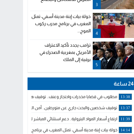
3
خولة بيات إبنة مدينة أسفي، تمثل
المغرب في برنامج مدرب ركوب
الموج...
4
ترامب يجدد تأكيد الاعتراف
الأمريكي بمغربية الصحراء في
برقية إلى الملك
5
24 ساعة
مطلوب في قضايا مخدرات واحتجاز وعنف.. توقيف هولندي بوجدة ملاحق 
13:38
توقيف شخصين والبحث جاري عن متورطين.. أمن الجديدة يفك خيوط س
13:37
ارتفاع أسعار المواد البترولية.. دعم استثنائي المباشر لمهنيي النقل ال
11:39
خولة بيات إبنة مدينة أسفي، تمثل المغرب في برنامج مدرب ركوب الموج 
14:14