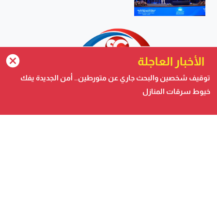
الأخبار العاجلة
توقيف شخصين والبحث جاري عن متورطين.. أمن الجديدة يفك
خيوط سرقات المنازل
صحيفة الكترونية متجددة على مدار الساعة تصدر عن شركة
safigoud media
أسفي كود | safigoud.com
© 2026 جميع الحقوق محفوظة.
safigoud.com