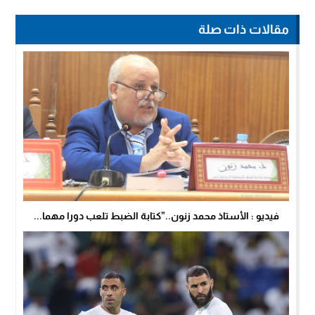
مقالات ذات صلة
فيديو : الأستاذ محمد زنون..”كتابة الضبط تلعب دورا مهما...