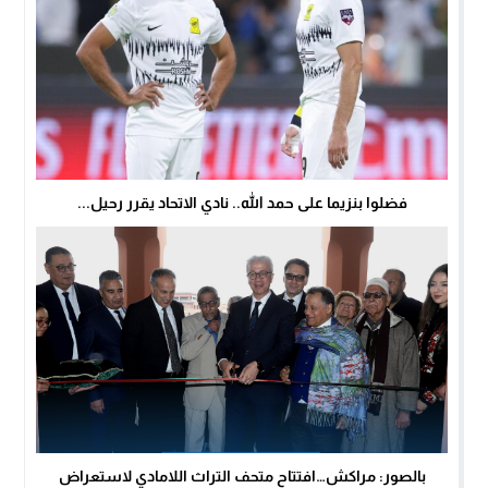
فضلوا بنزيما على حمد الله.. نادي الاتحاد يقرر رحيل...
بالصور: مراكش…افتتاح متحف التراث اللامادي لاستعراض