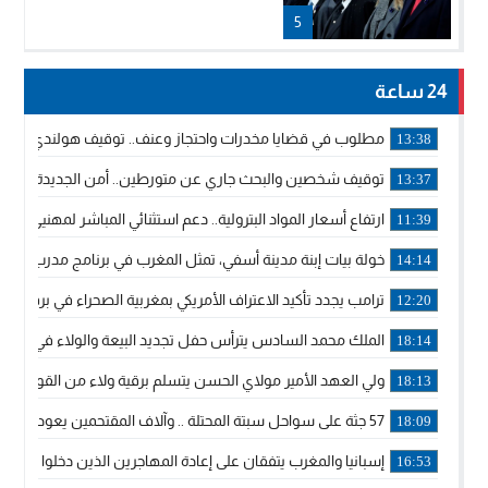
5
24 ساعة
مطلوب في قضايا مخدرات واحتجاز وعنف.. توقيف هولندي بوجدة 
13:38
توقيف شخصين والبحث جاري عن متورطين.. أمن الجديدة يفك 
13:37
ارتفاع أسعار المواد البترولية.. دعم استثنائي المباشر لمهنيي ا
11:39
خولة بيات إبنة مدينة أسفي، تمثل المغرب في برنامج مدرب ركوب 
14:14
ترامب يجدد تأكيد الاعتراف الأمريكي بمغربية الصحراء في برقية إلى
12:20
الملك محمد السادس يترأس حفل تجديد البيعة والولاء في قصر
18:14
ولي العهد الأمير مولاي الحسن يتسلم برقية ولاء من القوات الم
18:13
57 جثة على سواحل سبتة المحتلة .. وآلاف المقتحمين يعودون إلى المغرب
18:09
إسبانيا والمغرب يتفقان على إعادة المهاجرين الذين دخلوا سبتة ا
16:53