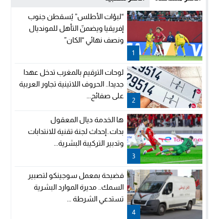
“لبؤات الأطلس” يُسقطن جنوب
إفريقيا ويضمنّ التأهل للمونديال
ونصف نهائي “الكان”
1
لوحات الترقيم بالمغرب تدخل عهدا
جديدا.. الحروف اللاتينية تجاور العربية
على صفائح...
2
ها الخدمة ديال المعقول
بدات..إحداث لجنة تقنية للانتدابات
وتدبير التركيبة البشرية...
3
فضيحة بمعمل سوجينكو لتصبير
السمك.. مديرة الموارد البشرية
تستدعي الشرطة ...
4