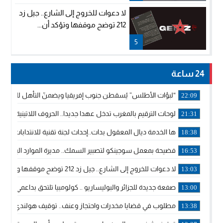
لا دعوات للخروج إلى الشارع.. جيل زد
212 توضح موقفها وتؤكد أن...
5
24 ساعة
“لبؤات الأطلس” يُسقطن جنوب إفريقيا ويضمنّ التأهل للموندي
22:09
لوحات الترقيم بالمغرب تدخل عهدا جديدا.. الحروف اللاتينية تجاور
21:31
ها الخدمة ديال المعقول بدات..إحداث لجنة تقنية للانتدابات وتدب
18:38
فضيحة بمعمل سوجينكو لتصبير السمك.. مديرة الموارد البشرية
16:53
لا دعوات للخروج إلى الشارع.. جيل زد 212 توضح موقفها وتؤكد أن المنشورات المنسوبة إليها لا تمثل موقفها الرسمي.
13:03
صفعة جديدة للجزائر والبوليساريو .. كولومبيا تلتحق بداعمي مغربي
13:00
مطلوب في قضايا مخدرات واحتجاز وعنف.. توقيف هولندي بوجدة 
13:38