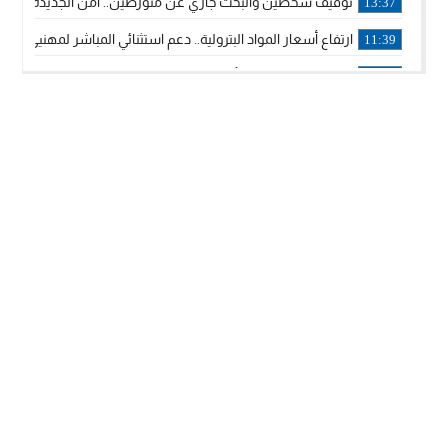
توقيف شخصين والبحث جاري عن متورطين.. أمن الجديدة يفك 
13:37
ارتفاع أسعار المواد البترولية.. دعم استثنائي المباشر لمهنيي ا
11:39
خولة بيات إبنة مدينة أسفي، تمثل المغرب في برنامج مدرب ركوب 
14:14
ترامب يجدد تأكيد الاعتراف الأمريكي بمغربية الصحراء في برقية إلى
12:20
الملك محمد السادس يترأس حفل تجديد البيعة والولاء في قصر
18:14
ولي العهد الأمير مولاي الحسن يتسلم برقية ولاء من القوات الم
18:13
57 جثة على سواحل سبتة المحتلة .. وآلاف المقتحمين يعودون إلى المغرب
18:09
إسبانيا والمغرب يتفقان على إعادة المهاجرين الذين دخلوا سبتة ا
16:53