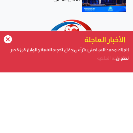
الأخبار العاجلة
ولي العهد الأمير مولاي الحسن يتسلم برقية ولاء من القوات
المسلحة الملكية
صحيفة الكترونية متجددة على مدار الساعة تصدر عن شركة
safigoud media
أسفي كود | safigoud.com
© 2026 جميع الحقوق محفوظة.
safigoud.com