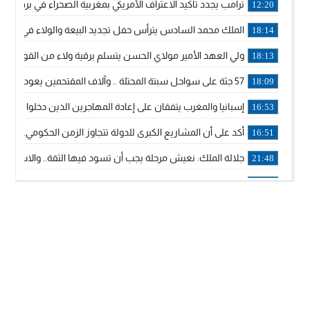
ترامب يجدد تأكيد الاعتراف الأمريكي بمغربية الصحراء في برقية إلى
12:20
الملك محمد السادس يترأس حفل تجديد البيعة والولاء في قصر
18:14
ولي العهد الأمير مولاي الحسن يتسلم برقية ولاء من القوات الم
18:13
57 جثة على سواحل سبتة المحتلة .. وآلاف المقتحمين يعودون إلى المغرب
18:09
إسبانيا والمغرب يتفقان على إعادة المهاجرين الذين دخلوا سبتة ا
16:53
أكد على أن المشاريع الكبرى للدولة تتجاوز الزمن الحكومي.. “
16:51
جلالة الملك: نعيش مرحلة يجب أن تسود فيها الثقة.. والاستقرار 
21:48
آسفي: إعطاء انطلاقة وتدشين مشاريع ذات طابع تنموي
14:36
نشرة إنذارية.. موجة حرارة مرتقبة تصل إلى 47 درجة
18:15
تعليقا على طريق دونالد ترامب السريع.. الرئيس الأمريكي يشكر
18:13
القضاء ينتصر لحق العلاج..”لايمكن مطالبة مواطن بأداء مصاريف
11:53
لائحة مرشحي حزب الأصالة والمعاصرة بالدوائر المحلية المعلن 
20:13