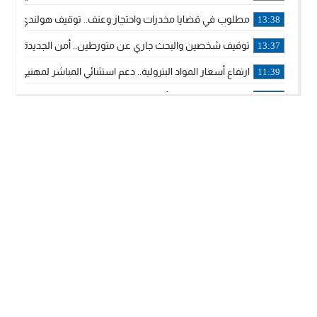
مطلوب في قضايا مخدرات واحتجاز وعنف.. توقيف هولندي بوجدة 
13:38
توقيف شخصين والبحث جاري عن متورطين.. أمن الجديدة يفك 
13:37
ارتفاع أسعار المواد البترولية.. دعم استثنائي المباشر لمهنيي ا
11:39
خولة بيات إبنة مدينة أسفي، تمثل المغرب في برنامج مدرب ركوب 
14:14
ترامب يجدد تأكيد الاعتراف الأمريكي بمغربية الصحراء في برقية إلى
12:20
الملك محمد السادس يترأس حفل تجديد البيعة والولاء في قصر
18:14
ولي العهد الأمير مولاي الحسن يتسلم برقية ولاء من القوات الم
18:13
57 جثة على سواحل سبتة المحتلة .. وآلاف المقتحمين يعودون إلى المغرب
18:09
إسبانيا والمغرب يتفقان على إعادة المهاجرين الذين دخلوا سبتة ا
16:53