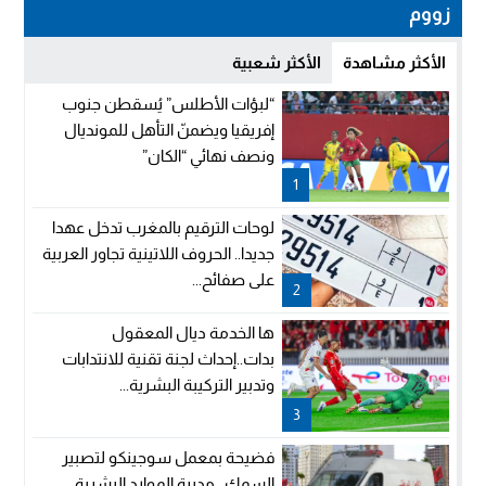
زووم
الأكثر مشاهدة
الأكثر شعبية
“لبؤات الأطلس” يُسقطن جنوب
إفريقيا ويضمنّ التأهل للمونديال
ونصف نهائي “الكان”
1
لوحات الترقيم بالمغرب تدخل عهدا
جديدا.. الحروف اللاتينية تجاور العربية
على صفائح...
2
ها الخدمة ديال المعقول
بدات..إحداث لجنة تقنية للانتدابات
وتدبير التركيبة البشرية...
3
فضيحة بمعمل سوجينكو لتصبير
السمك.. مديرة الموارد البشرية