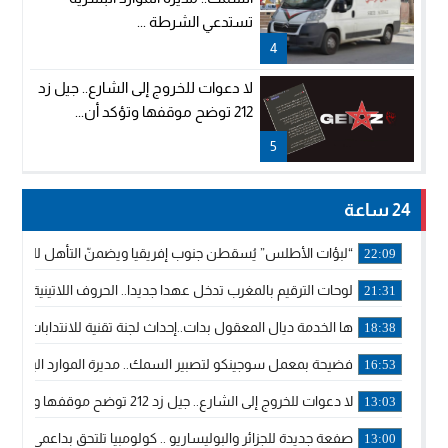
تستدعي الشرطة ...
4
لا دعوات للخروج إلى الشارع.. جيل زد
212 توضح موقفها وتؤكد أن...
5
24 ساعة
“لبؤات الأطلس” يُسقطن جنوب إفريقيا ويضمنّ التأهل للموندي
22:09
لوحات الترقيم بالمغرب تدخل عهدا جديدا.. الحروف اللاتينية تجاور
21:31
ها الخدمة ديال المعقول بدات..إحداث لجنة تقنية للانتدابات وتدب
18:38
فضيحة بمعمل سوجينكو لتصبير السمك.. مديرة الموارد البشرية
16:53
لا دعوات للخروج إلى الشارع.. جيل زد 212 توضح موقفها وتؤكد أن المنشورات المنسوبة إليها لا تمثل موقفها الرسمي.
13:03
صفعة جديدة للجزائر والبوليساريو .. كولومبيا تلتحق بداعمي مغربي
13:00