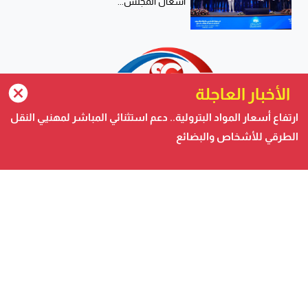
أشغال المجلس...
الأخبار العاجلة
ارتفاع أسعار المواد البترولية.. دعم استثنائي المباشر لمهنيي النقل
الطرقي للأشخاص والبضائع
صحيفة الكترونية متجددة على مدار الساعة تصدر عن شركة
safigoud media
أسفي كود | safigoud.com
© 2026 جميع الحقوق محفوظة.
safigoud.com