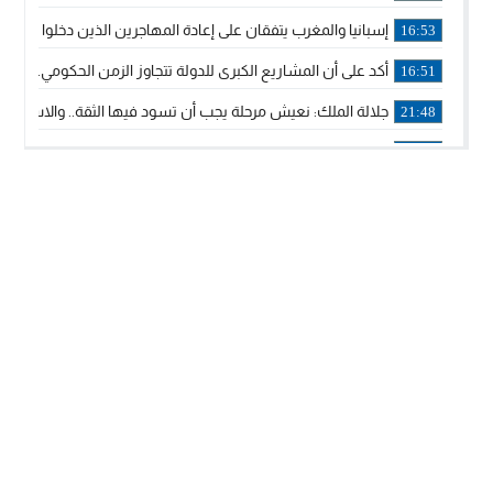
إسبانيا والمغرب يتفقان على إعادة المهاجرين الذين دخلوا سبتة ا
16:53
أكد على أن المشاريع الكبرى للدولة تتجاوز الزمن الحكومي.. “
16:51
جلالة الملك: نعيش مرحلة يجب أن تسود فيها الثقة.. والاستقرار 
21:48
آسفي: إعطاء انطلاقة وتدشين مشاريع ذات طابع تنموي
14:36
نشرة إنذارية.. موجة حرارة مرتقبة تصل إلى 47 درجة
18:15
تعليقا على طريق دونالد ترامب السريع.. الرئيس الأمريكي يشكر
18:13
القضاء ينتصر لحق العلاج..”لايمكن مطالبة مواطن بأداء مصاريف
11:53
لائحة مرشحي حزب الأصالة والمعاصرة بالدوائر المحلية المعلن 
20:13
فوزي لقجع وينجا الخطاط ينضمان رسميا للمكتب السياسي لـ”ال
10:02