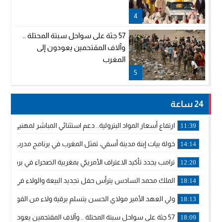
4
57 جثة على سواحل سبتة المحتلة ..
وآلاف المقتحمين يعودون إلى
المغرب
5
24 ساعة
ارتفاع أسعار المواد البترولية.. دعم استثنائي المباشر لمهنيي ا
11:39
خولة بيات إبنة مدينة أسفي، تمثل المغرب في برنامج مدرب ركوب 
14:14
ترامب يجدد تأكيد الاعتراف الأمريكي بمغربية الصحراء في برقية إلى
12:20
الملك محمد السادس يترأس حفل تجديد البيعة والولاء في قصر
18:14
ولي العهد الأمير مولاي الحسن يتسلم برقية ولاء من القوات الم
18:13
57 جثة على سواحل سبتة المحتلة .. وآلاف المقتحمين يعودون إلى المغرب
18:09