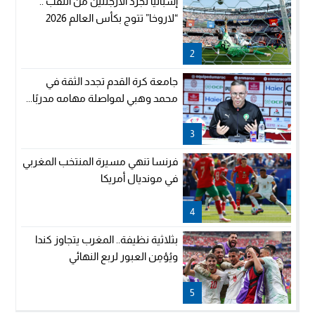
إسبانيا تجرد الأرجنتين من اللقب ..
“لاروخا” تتوج بكأس العالم 2026
2
جامعة كرة القدم تجدد الثقة في
محمد وهبي لمواصلة مهامه مدربًا...
3
فرنسا تنهي مسيرة المنتخب المغربي
في مونديال أمريكا
4
بثلاثية نظيفة.. المغرب يتجاوز كندا
ويُؤمِن العبور لربع النهائي
5