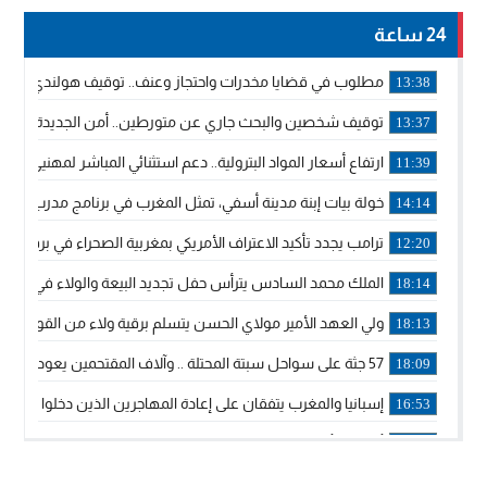
24 ساعة
مطلوب في قضايا مخدرات واحتجاز وعنف.. توقيف هولندي بوجدة 
13:38
توقيف شخصين والبحث جاري عن متورطين.. أمن الجديدة يفك 
13:37
ارتفاع أسعار المواد البترولية.. دعم استثنائي المباشر لمهنيي ا
11:39
خولة بيات إبنة مدينة أسفي، تمثل المغرب في برنامج مدرب ركوب 
14:14
ترامب يجدد تأكيد الاعتراف الأمريكي بمغربية الصحراء في برقية إلى
12:20
الملك محمد السادس يترأس حفل تجديد البيعة والولاء في قصر
18:14
ولي العهد الأمير مولاي الحسن يتسلم برقية ولاء من القوات الم
18:13
57 جثة على سواحل سبتة المحتلة .. وآلاف المقتحمين يعودون إلى المغرب
18:09
إسبانيا والمغرب يتفقان على إعادة المهاجرين الذين دخلوا سبتة ا
16:53
أكد على أن المشاريع الكبرى للدولة تتجاوز الزمن الحكومي.. “
16:51
جلالة الملك: نعيش مرحلة يجب أن تسود فيها الثقة.. والاستقرار 
21:48