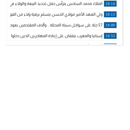
الملك محمد السادس يترأس حفل تجديد البيعة والولاء في قصر
18:14
ولي العهد الأمير مولاي الحسن يتسلم برقية ولاء من القوات الم
18:13
57 جثة على سواحل سبتة المحتلة .. وآلاف المقتحمين يعودون إلى المغرب
18:09
إسبانيا والمغرب يتفقان على إعادة المهاجرين الذين دخلوا سبتة ا
16:53
أكد على أن المشاريع الكبرى للدولة تتجاوز الزمن الحكومي.. “
16:51
جلالة الملك: نعيش مرحلة يجب أن تسود فيها الثقة.. والاستقرار 
21:48
آسفي: إعطاء انطلاقة وتدشين مشاريع ذات طابع تنموي
14:36
نشرة إنذارية.. موجة حرارة مرتقبة تصل إلى 47 درجة
18:15
تعليقا على طريق دونالد ترامب السريع.. الرئيس الأمريكي يشكر
18:13
القضاء ينتصر لحق العلاج..”لايمكن مطالبة مواطن بأداء مصاريف
11:53