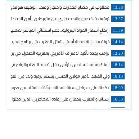
مطلوب في قضايا مخدرات واحتجاز وعنف.. توقيف هولندي بوجدة 
13:38
توقيف شخصين والبحث جاري عن متورطين.. أمن الجديدة يفك 
13:37
ارتفاع أسعار المواد البترولية.. دعم استثنائي المباشر لمهنيي ا
11:39
خولة بيات إبنة مدينة أسفي، تمثل المغرب في برنامج مدرب ركوب 
14:14
ترامب يجدد تأكيد الاعتراف الأمريكي بمغربية الصحراء في برقية إلى
12:20
الملك محمد السادس يترأس حفل تجديد البيعة والولاء في قصر
18:14
ولي العهد الأمير مولاي الحسن يتسلم برقية ولاء من القوات الم
18:13
57 جثة على سواحل سبتة المحتلة .. وآلاف المقتحمين يعودون إلى المغرب
18:09
إسبانيا والمغرب يتفقان على إعادة المهاجرين الذين دخلوا سبتة ا
16:53
أكد على أن المشاريع الكبرى للدولة تتجاوز الزمن الحكومي.. “
16:51
جلالة الملك: نعيش مرحلة يجب أن تسود فيها الثقة.. والاستقرار 
21:48
آسفي: إعطاء انطلاقة وتدشين مشاريع ذات طابع تنموي
14:36