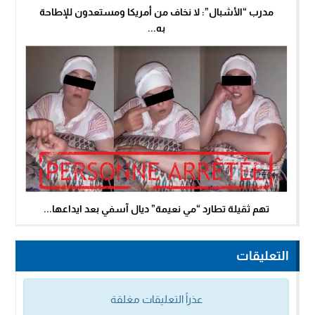
مدرب “الأشبال”: لا نخاف من أمريكا ومستعدون للإطاحة
به...
تهم ثقيلة تطارد “مي نعيمة” ديال آسفي بعد ايداعها...
التعليقات
عذراً التعليقات مغلقة