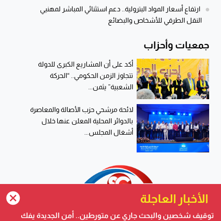
ارتفاع أسعار المواد البترولية.. دعم استثنائي المباشر لمهنيي
النقل الطرقي للأشخاص والبضائع
جمعيات وأحزاب
أكد على أن المشاريع الكبرى للدولة
تتجاوز الزمن الحكومي.. “الحركة
الشعبية” يثمن...
لائحة مرشحي حزب الأصالة والمعاصرة
بالدوائر المحلية المعلن عنها خلال
أشغال المجلس...
الأخبار العاجلة
توقيف شخصين والبحث جاري عن متورطين.. أمن الجديدة يفك
ارتفاع أسعار المواد البترولية.. دعم استثنائي المباشر لمهنيي النقل