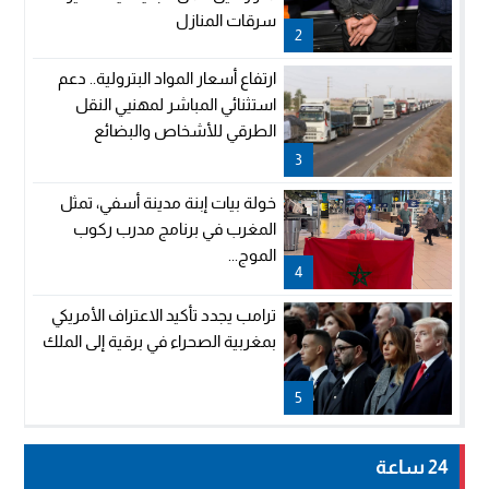
سرقات المنازل
2
ارتفاع أسعار المواد البترولية.. دعم
استثنائي المباشر لمهنيي النقل
الطرقي للأشخاص والبضائع
3
خولة بيات إبنة مدينة أسفي، تمثل
المغرب في برنامج مدرب ركوب
الموج...
4
ترامب يجدد تأكيد الاعتراف الأمريكي
بمغربية الصحراء في برقية إلى الملك
5
24 ساعة