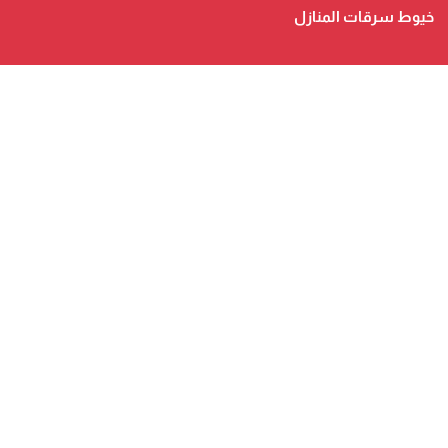
خيوط سرقات المنازل
الطرقي للأشخاص والبضائع
صحيفة الكترونية متجددة على مدار الساعة تصدر عن شركة
safigoud media
أسفي كود | safigoud.com
© 2026 جميع الحقوق محفوظة.
safigoud.com