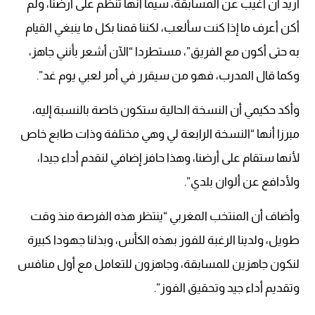
أريد أن أغيب عن المسابقة، سيما أنها تنظم على أرضنا، ولم
أكن أعرف ما إذا كنت سألعب، لكننا قمنا بكل ما ينبغي القيام
به حتى أكون مع الفريق”، مستطردا “الآن أشعر بأنني جاهز،
وكما قال المدرب، فهو من سيقرر في أمر لعبي يوم غد”.
وأكد حكيمي أن النسخة الحالية ستكون خاصة بالنسبة إليه،
مبرزا أنها “النسخة الرابعة لي وهي مختلفة وذات طابع خاص
لأنها ستقام على أرضنا، وهذا حافز إضافي لنقدم أداء جيدا،
ولأدافع عن ألوان بلدي”.
وأضاف أن المنتخب المغربي “ينتظر هذه الفرصة منذ وقت
طويل، ولدينا الرغبة للفوز بهذه الكأس، وبذلنا جهودا كبيرة
لنكون جاهزين للمسابقة، وجاهزون للتعامل مع أول منافس
وتقديم أداء جيد وتحقيق الفوز”.