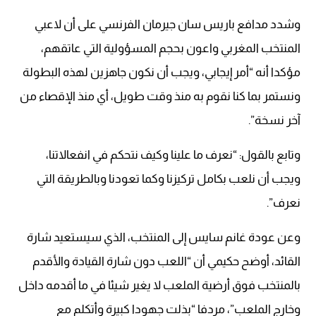
وشدد مدافع باريس سان جيرمان الفرنسي على أن لاعبي
المنتخب المغربي واعون بحجم المسؤولية التي عاتقهم،
مؤكدا أنه “أمر إيجابي، ويجب أن نكون جاهزين لهذه البطولة
ونستمر بما كنا نقوم به منذ وقت طويل، أي منذ الإقصاء من
آخر نسخة”.
وتابع بالقول: “نعرف ما علينا وكيف نتحكم في انفعالاتنا،
ويجب أن نلعب بكامل تركيزنا وكما تعودنا وبالطريقة التي
نعرف”.
وعن عودة غانم سايس إلى المنتخب، الذي سيستعيد شارة
القائد، أوضح حكيمي أن “اللعب دون شارة القيادة والأقدم
بالمنتخب فوق أرضية الملعب لا يغير شيئا في ما أقدمه داخل
وخارج الملعب”، مردفا “بذلت جهودا كبيرة وأتكلم مع