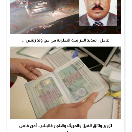
عاجل : تمديد الحراسة النظرية في حق ولد رئيس...
تزوير وثائق الفيزا والحريگ والاتجار فالبشر.. أمن فاس