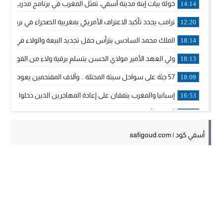
خولة بيات إبنة مدينة أسفي، تمثل المغرب في برنامج مدرب ركوب 
14:14
ترامب يجدد تأكيد الاعتراف الأمريكي بمغربية الصحراء في برقية إلى
12:20
الملك محمد السادس يترأس حفل تجديد البيعة والولاء في قصر
18:14
ولي العهد الأمير مولاي الحسن يتسلم برقية ولاء من القوات الم
18:13
57 جثة على سواحل سبتة المحتلة .. وآلاف المقتحمين يعودون إلى المغرب
18:09
إسبانيا والمغرب يتفقان على إعادة المهاجرين الذين دخلوا سبتة ا
16:53
أكد على أن المشاريع الكبرى للدولة تتجاوز الزمن الحكومي.. “
16:51
جلالة الملك: نعيش مرحلة يجب أن تسود فيها الثقة.. والاستقرار 
21:48
أسفي كود | safigoud.com
آسفي: إعطاء انطلاقة وتدشين مشاريع ذات طابع تنموي
14:36
نشرة إنذارية.. موجة حرارة مرتقبة تصل إلى 47 درجة
18:15
تعليقا على طريق دونالد ترامب السريع.. الرئيس الأمريكي يشكر
18:13
القضاء ينتصر لحق العلاج..”لايمكن مطالبة مواطن بأداء مصاريف
11:53