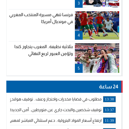
3
فرنسا تنهي مسيرة المنتخب المغربي
في مونديال أمريكا
4
بثلاثية نظيفة.. المغرب يتجاوز كندا
ويُؤمِن العبور لربع النهائي
5
24 ساعة
مطلوب في قضايا مخدرات واحتجاز وعنف.. توقيف هولندي بوجدة 
13:38
توقيف شخصين والبحث جاري عن متورطين.. أمن الجديدة يفك 
13:37
ارتفاع أسعار المواد البترولية.. دعم استثنائي المباشر لمهنيي ا
11:39