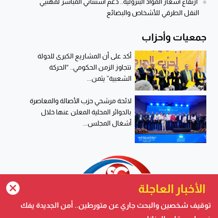
ارتفاع أسعار المواد البترولية.. دعم استثنائي المباشر لمهنيي
النقل الطرقي للأشخاص والبضائع
جمعيات وأحزاب
أكد على أن المشاريع الكبرى للدولة
تتجاوز الزمن الحكومي.. “الحركة
الشعبية” يثمن...
لائحة مرشحي حزب الأصالة والمعاصرة
بالدوائر المحلية المعلن عنها خلال
أشغال المجلس...
الأخبار العاجلة
توقيف شخصين والبحث جاري عن متورطين.. أمن الجديدة يفك