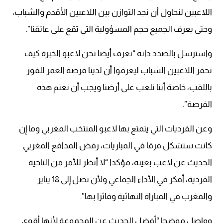
اللاعبين لنحاول أن نجد التوازن بين اللاعبين الأقدم والشباب،
وحتى يعرف الجميع حجم المسؤولية التي تقع على عاتقنا”.
واسترسل بالصدد ذاته “نعرف أيضا نحن لاعبو الخبرة كيف
نحفز اللاعبين الشباب ليعرفوا أن لدينا فرصة العمر للفوز
باللقب، خاصة أننا نلعب على أرضنا ويجب أن نغتم هذه
الفرصة”.
وعن الفرديات التي يتمتع بها لاعبو المنتخب المغربي وما إن
كانت ستشكل فرقا في المباريات، رفض المدافع المغربي
الحديث عن لاعب بعينه، مؤكدا “لا أنظر للأمر من الناحية
الفردية، أفكر في الأداء الجماعي ولأن نصل إلى 18 يناير
والمغرب في المباراة النهائية وفائزا بها”.
وواصل موضحا “أفضل الحديث عن المجموعة لأنها أقوى