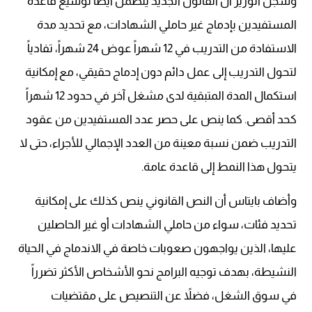
وسجل الوزير أن القانون الجديد يتضمن أيضاً توسيع قاعدة
المستفيدين بإدماج غير حاملي الشهادات، مع تحديد مدة
الاستفادة من التدريب في 12 شهراً عوض 24 شهراً، تفادياً
لتحول التدريب إلى عمل دائم دون إدماج حقيقي، مع إمكانية
استكمال المدة المتبقية لدى مشغل آخر في حدود 12 شهراً
كحد أقصى. كما ينص على حصر عدد المستفيدين من عقود
التدريب ضمن نسبة معينة من العدد الإجمالي للأجراء، حتى لا
يتحول هذا النمط إلى قاعدة عامة.
وأضاف بايتاس أن النص القانوني ينص كذلك على إمكانية
تحديد فئات، سواء من حاملي الشهادات أو غير الحاصلين
عليها، الذين يواجهون صعوبات خاصة في الاندماج في الحياة
النشيطة، بهدف توجيه البرامج نحو الأشخاص الأكثر تضرراً
في سوق الشغل، فضلاً عن التنصيص على مقتضيات