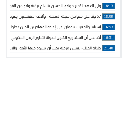
ولي العهد الأمير مولاي الحسن يتسلم برقية ولاء من القوات الم
18:13
57 جثة على سواحل سبتة المحتلة .. وآلاف المقتحمين يعودون إلى المغرب
18:09
إسبانيا والمغرب يتفقان على إعادة المهاجرين الذين دخلوا سبتة ا
16:53
أكد على أن المشاريع الكبرى للدولة تتجاوز الزمن الحكومي.. “
16:51
جلالة الملك: نعيش مرحلة يجب أن تسود فيها الثقة.. والاستقرار 
21:48
آسفي: إعطاء انطلاقة وتدشين مشاريع ذات طابع تنموي
14:36
نشرة إنذارية.. موجة حرارة مرتقبة تصل إلى 47 درجة
18:15
تعليقا على طريق دونالد ترامب السريع.. الرئيس الأمريكي يشكر
18:13
القضاء ينتصر لحق العلاج..”لايمكن مطالبة مواطن بأداء مصاريف
11:53
لائحة مرشحي حزب الأصالة والمعاصرة بالدوائر المحلية المعلن 
20:13
فوزي لقجع وينجا الخطاط ينضمان رسميا للمكتب السياسي لـ”ال
10:02