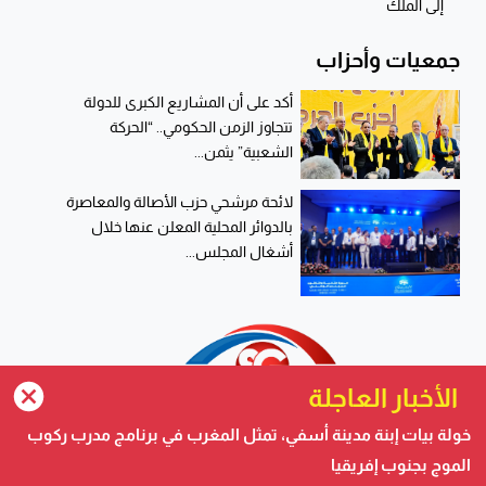
إلى الملك
جمعيات وأحزاب
أكد على أن المشاريع الكبرى للدولة
تتجاوز الزمن الحكومي.. “الحركة
الشعبية” يثمن...
لائحة مرشحي حزب الأصالة والمعاصرة
بالدوائر المحلية المعلن عنها خلال
أشغال المجلس...
الأخبار العاجلة
ترامب يجدد تأكيد الاعتراف الأمريكي بمغربية الصحراء في برقية إلى
خولة بيات إبنة مدينة أسفي، تمثل المغرب في برنامج مدرب ركوب
الملك
الموج بجنوب إفريقيا