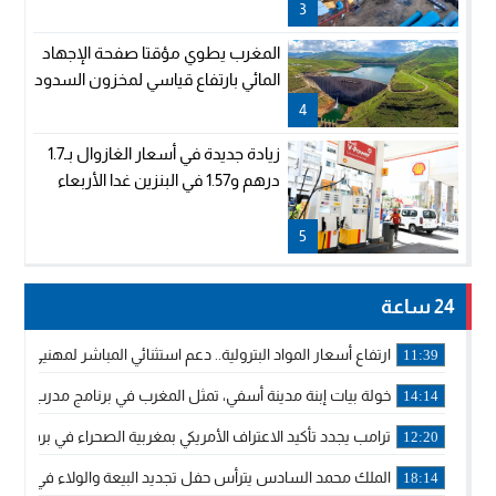
3
المغرب يطوي مؤقتا صفحة الإجهاد
المائي بارتفاع قياسي لمخزون السدود
4
زيادة جديدة في أسعار الغازوال بـ1.7
درهم و1.57 في البنزين غدا الأربعاء
5
24 ساعة
ارتفاع أسعار المواد البترولية.. دعم استثنائي المباشر لمهنيي ا
11:39
خولة بيات إبنة مدينة أسفي، تمثل المغرب في برنامج مدرب ركوب 
14:14
ترامب يجدد تأكيد الاعتراف الأمريكي بمغربية الصحراء في برقية إلى
12:20
الملك محمد السادس يترأس حفل تجديد البيعة والولاء في قصر
18:14