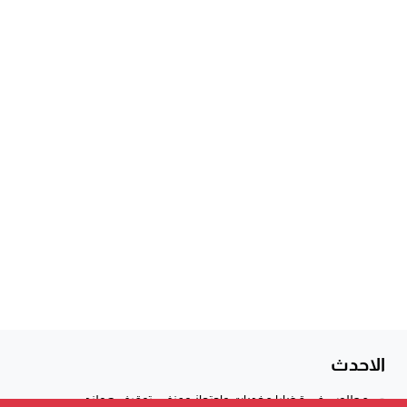
الاحدث
مطلوب في قضايا مخدرات واحتجاز وعنف.. توقيف هولندي