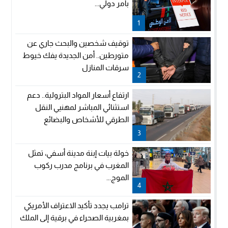
بأمر دولي...
1
توقيف شخصين والبحث جاري عن
متورطين.. أمن الجديدة يفك خيوط
سرقات المنازل
2
ارتفاع أسعار المواد البترولية.. دعم
استثنائي المباشر لمهنيي النقل
الطرقي للأشخاص والبضائع
3
خولة بيات إبنة مدينة أسفي، تمثل
المغرب في برنامج مدرب ركوب
الموج...
4
ترامب يجدد تأكيد الاعتراف الأمريكي
بمغربية الصحراء في برقية إلى الملك