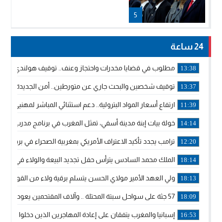
5
24 ساعة
مطلوب في قضايا مخدرات واحتجاز وعنف.. توقيف هولندي بوجدة 
13:38
توقيف شخصين والبحث جاري عن متورطين.. أمن الجديدة يفك 
13:37
ارتفاع أسعار المواد البترولية.. دعم استثنائي المباشر لمهنيي ا
11:39
خولة بيات إبنة مدينة أسفي، تمثل المغرب في برنامج مدرب ركوب 
14:14
ترامب يجدد تأكيد الاعتراف الأمريكي بمغربية الصحراء في برقية إلى
12:20
الملك محمد السادس يترأس حفل تجديد البيعة والولاء في قصر
18:14
ولي العهد الأمير مولاي الحسن يتسلم برقية ولاء من القوات الم
18:13
57 جثة على سواحل سبتة المحتلة .. وآلاف المقتحمين يعودون إلى المغرب
18:09
إسبانيا والمغرب يتفقان على إعادة المهاجرين الذين دخلوا سبتة ا
16:53