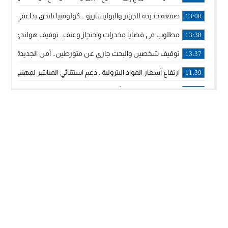
صفعة جديدة للجزائر والبوليساريو .. كولومبيا تلتحق بداعمي مغربي
13:00
مطلوب في قضايا مخدرات واحتجاز وعنف.. توقيف هولندي بوجدة 
13:38
توقيف شخصين والبحث جاري عن متورطين.. أمن الجديدة يفك 
13:37
ارتفاع أسعار المواد البترولية.. دعم استثنائي المباشر لمهنيي ا
11:39
خولة بيات إبنة مدينة أسفي، تمثل المغرب في برنامج مدرب ركوب 
14:14
ترامب يجدد تأكيد الاعتراف الأمريكي بمغربية الصحراء في برقية إلى
12:20
الملك محمد السادس يترأس حفل تجديد البيعة والولاء في قصر
18:14
ولي العهد الأمير مولاي الحسن يتسلم برقية ولاء من القوات الم
18:13
57 جثة على سواحل سبتة المحتلة .. وآلاف المقتحمين يعودون إلى المغرب
18:09
إسبانيا والمغرب يتفقان على إعادة المهاجرين الذين دخلوا سبتة ا
16:53