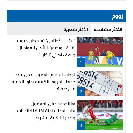
زووم
الأكثر مشاهدة
الأكثر شعبية
“لبؤات الأطلس” يُسقطن جنوب
إفريقيا ويضمنّ التأهل للمونديال
ونصف نهائي “الكان”
1
لوحات الترقيم بالمغرب تدخل عهدا
جديدا.. الحروف اللاتينية تجاور العربية
على صفائح...
2
ها الخدمة ديال المعقول
بدات..إحداث لجنة تقنية للانتدابات
وتدبير التركيبة البشرية...
3