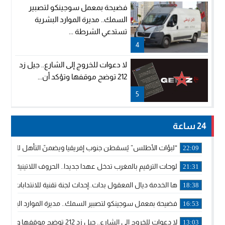
فضيحة بمعمل سوجينكو لتصبير
السمك.. مديرة الموارد البشرية
تستدعي الشرطة ...
4
لا دعوات للخروج إلى الشارع.. جيل زد
212 توضح موقفها وتؤكد أن...
5
24 ساعة
“لبؤات الأطلس” يُسقطن جنوب إفريقيا ويضمنّ التأهل للموندي
22:09
لوحات الترقيم بالمغرب تدخل عهدا جديدا.. الحروف اللاتينية تجاور
21:31
ها الخدمة ديال المعقول بدات..إحداث لجنة تقنية للانتدابات وتدب
18:38
فضيحة بمعمل سوجينكو لتصبير السمك.. مديرة الموارد البشرية
16:53
لا دعوات للخروج إلى الشارع.. جيل زد 212 توضح موقفها وتؤكد أن المنشورات المنسوبة إليها لا تمثل موقفها الرسمي.
13:03