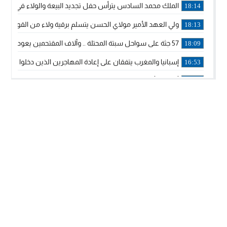
الملك محمد السادس يترأس حفل تجديد البيعة والولاء في قصر
18:14
ولي العهد الأمير مولاي الحسن يتسلم برقية ولاء من القوات الم
18:13
57 جثة على سواحل سبتة المحتلة .. وآلاف المقتحمين يعودون إلى المغرب
18:09
إسبانيا والمغرب يتفقان على إعادة المهاجرين الذين دخلوا سبتة ا
16:53
أكد على أن المشاريع الكبرى للدولة تتجاوز الزمن الحكومي.. “
16:51
جلالة الملك: نعيش مرحلة يجب أن تسود فيها الثقة.. والاستقرار 
21:48
آسفي: إعطاء انطلاقة وتدشين مشاريع ذات طابع تنموي
14:36
نشرة إنذارية.. موجة حرارة مرتقبة تصل إلى 47 درجة
18:15
تعليقا على طريق دونالد ترامب السريع.. الرئيس الأمريكي يشكر
18:13
القضاء ينتصر لحق العلاج..”لايمكن مطالبة مواطن بأداء مصاريف
11:53