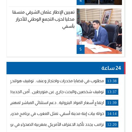
4
تعيين الإطار عثمان الشرقي منسقا
محليا لحزب التجمع الوطني للأحرار
بآسفي
5
24 ساعة
مطلوب في قضايا مخدرات واحتجاز وعنف.. توقيف هولندي بوجدة 
13:38
توقيف شخصين والبحث جاري عن متورطين.. أمن الجديدة يفك 
13:37
ارتفاع أسعار المواد البترولية.. دعم استثنائي المباشر لمهنيي ا
11:39
خولة بيات إبنة مدينة أسفي، تمثل المغرب في برنامج مدرب ركوب 
14:14
ترامب يجدد تأكيد الاعتراف الأمريكي بمغربية الصحراء في برقية إلى
12:20