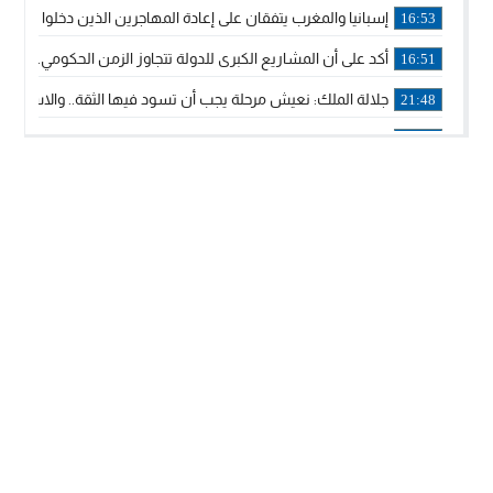
إسبانيا والمغرب يتفقان على إعادة المهاجرين الذين دخلوا سبتة ا
16:53
أكد على أن المشاريع الكبرى للدولة تتجاوز الزمن الحكومي.. “
16:51
جلالة الملك: نعيش مرحلة يجب أن تسود فيها الثقة.. والاستقرار 
21:48
آسفي: إعطاء انطلاقة وتدشين مشاريع ذات طابع تنموي
14:36
نشرة إنذارية.. موجة حرارة مرتقبة تصل إلى 47 درجة
18:15
تعليقا على طريق دونالد ترامب السريع.. الرئيس الأمريكي يشكر
18:13
القضاء ينتصر لحق العلاج..”لايمكن مطالبة مواطن بأداء مصاريف
11:53
لائحة مرشحي حزب الأصالة والمعاصرة بالدوائر المحلية المعلن 
20:13
فوزي لقجع وينجا الخطاط ينضمان رسميا للمكتب السياسي لـ”ال
10:02