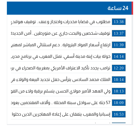
24 ساعة
مطلوب في قضايا مخدرات واحتجاز وعنف.. توقيف هولندي بوجدة 
13:38
توقيف شخصين والبحث جاري عن متورطين.. أمن الجديدة يفك 
13:37
ارتفاع أسعار المواد البترولية.. دعم استثنائي المباشر لمهنيي ا
11:39
خولة بيات إبنة مدينة أسفي، تمثل المغرب في برنامج مدرب ركوب 
14:14
ترامب يجدد تأكيد الاعتراف الأمريكي بمغربية الصحراء في برقية إلى
12:20
الملك محمد السادس يترأس حفل تجديد البيعة والولاء في قصر
18:14
ولي العهد الأمير مولاي الحسن يتسلم برقية ولاء من القوات الم
18:13
57 جثة على سواحل سبتة المحتلة .. وآلاف المقتحمين يعودون إلى المغرب
18:09
إسبانيا والمغرب يتفقان على إعادة المهاجرين الذين دخلوا سبتة ا
16:53
أكد على أن المشاريع الكبرى للدولة تتجاوز الزمن الحكومي.. “
16:51
جلالة الملك: نعيش مرحلة يجب أن تسود فيها الثقة.. والاستقرار 
21:48