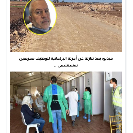
فيديو: بعد تنازله عن أجرته البرلمانية لتوظيف ممرضين
بمستشفى...