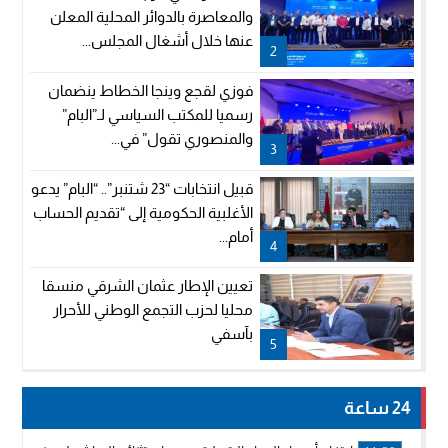
والمعاصرة بالدوائر المحلية المعلن
عنها خلال أشغال المجلس...
2
فوزي لقجع وينجا الخطاط ينضمان
رسميا للمكتب السياسي لـ”البام”
والمنصوري تقول” في...
3
قبيل انتخابات “23 شتنبر”.. “البام” يدعو
الأغلبية الحكومية إلى “تقديم الحساب
أمام...
4
تعيين الإطار عثمان الشرقي منسقا
محليا لحزب التجمع الوطني للأحرار
بآسفي
5
24 ساعة