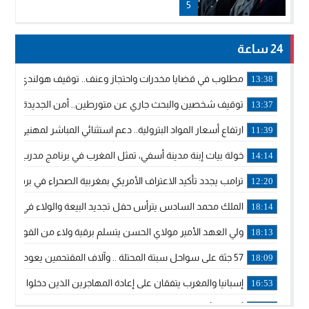
5
24 ساعة
مطلوب في قضايا مخدرات واحتجاز وعنف.. توقيف هولندي بوجدة 
13:38
توقيف شخصين والبحث جاري عن متورطين.. أمن الجديدة يفك 
13:37
ارتفاع أسعار المواد البترولية.. دعم استثنائي المباشر لمهنيي ا
11:39
خولة بيات إبنة مدينة أسفي، تمثل المغرب في برنامج مدرب ركوب 
14:14
ترامب يجدد تأكيد الاعتراف الأمريكي بمغربية الصحراء في برقية إلى
12:20
الملك محمد السادس يترأس حفل تجديد البيعة والولاء في قصر
18:14
ولي العهد الأمير مولاي الحسن يتسلم برقية ولاء من القوات الم
18:13
57 جثة على سواحل سبتة المحتلة .. وآلاف المقتحمين يعودون إلى المغرب
18:09
إسبانيا والمغرب يتفقان على إعادة المهاجرين الذين دخلوا سبتة ا
16:53
أكد على أن المشاريع الكبرى للدولة تتجاوز الزمن الحكومي.. “
16:51