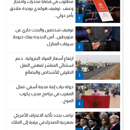
مطلوب في قضايا مخدرات واحتجاز
وعنف.. توقيف هولندي بوجدة ملاحق
بأمر دولي...
1
توقيف شخصين والبحث جاري عن
متورطين.. أمن الجديدة يفك خيوط
سرقات المنازل
2
ارتفاع أسعار المواد البترولية.. دعم
استثنائي المباشر لمهنيي النقل
الطرقي للأشخاص والبضائع
3
خولة بيات إبنة مدينة أسفي، تمثل
المغرب في برنامج مدرب ركوب
الموج...
4
ترامب يجدد تأكيد الاعتراف الأمريكي
بمغربية الصحراء في برقية إلى الملك