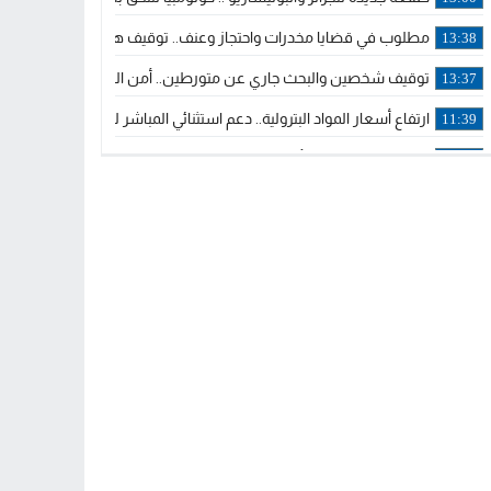
مطلوب في قضايا مخدرات واحتجاز وعنف.. توقيف هولندي بوجدة ملاحق 
13:38
توقيف شخصين والبحث جاري عن متورطين.. أمن الجديدة يفك خيوط س
13:37
ارتفاع أسعار المواد البترولية.. دعم استثنائي المباشر لمهنيي النقل ال
11:39
خولة بيات إبنة مدينة أسفي، تمثل المغرب في برنامج مدرب ركوب الموج 
14:14
ترامب يجدد تأكيد الاعتراف الأمريكي بمغربية الصحراء في برقية إلى الملك
12:20
الملك محمد السادس يترأس حفل تجديد البيعة والولاء في قصر تطوان
18:14
ولي العهد الأمير مولاي الحسن يتسلم برقية ولاء من القوات المسلحة ا
18:13
57 جثة على سواحل سبتة المحتلة .. وآلاف المقتحمين يعودون إلى المغرب
18:09
إسبانيا والمغرب يتفقان على إعادة المهاجرين الذين دخلوا سبتة المحتلة
16:53