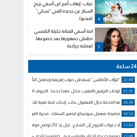
غياب.. إيهاب أمير ابن آسفي يزيح
الستار عن جديده الفني “نساني”
(فيديو)
4
ابنة آسفي الفنانة جليلة التلمسي
تطمئن جمهورها بعد خضوعها
لعملية جراحية
5
24 ساعة
“لبؤات الأطلس” يُسقطن جنوب إفريقيا ويضمنّ التأهل للمونديال ونص
22:09
لوحات الترقيم بالمغرب تدخل عهدا جديدا.. الحروف اللاتينية تجاور العربي
21:31
ها الخدمة ديال المعقول بدات..إحداث لجنة تقنية للانتدابات وتدبير التر
18:38
فضيحة بمعمل سوجينكو لتصبير السمك.. مديرة الموارد البشرية تستدع
16:53
لا دعوات للخروج إلى الشارع.. جيل زد 212 توضح موقفها وتؤكد أن المنشورات المنسوبة إليها لا تمثل موقفها الرسمي.
13:03
صفعة جديدة للجزائر والبوليساريو .. كولومبيا تلتحق بداعمي مغربية الصحر
13:00