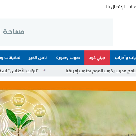
ية
للإتصال بنا
ات وأحزاب
جيني كود
صوت وصورة
ناس الخير
تحقيقات وم
ج بجنوب إفريقيا
“لبؤات الأطلس” يُسقطن جنوب إفريقيا ويضم