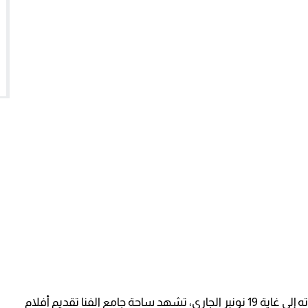
ففي كل مساء من أيام المهرجان، الذي تتواصل فعالياته إلى غاية 19 نونبر الجاري، تشهد ساحة جامع الفنا تقديم أفلام