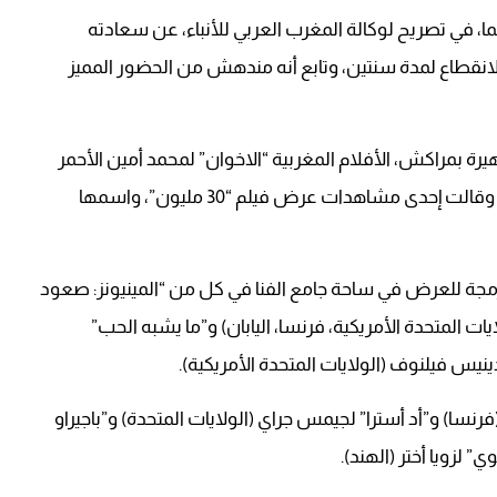
، في تصريح لوكالة المغرب العربي للأنباء، عن سعادته
الانقطاع لمدة سنتين، وتابع أنه مندهش من الحضور المميز
ة بمراكش، الأفلام المغربية “الاخوان” لمحمد أمين الأحمر
و”كيد النساء” لفريدة بنليزيد، و”30 مليون” لربيع سجيد. وقالت إحدى مشاهدات عرض فيلم “30 مليون”، واسمها
برمجة للعرض في ساحة جامع الفنا في كل من “المينيونز: صعود
يات المتحدة الأمريكية، فرنسا، اليابان) و”ما يشبه الحب”
ينيس فيلنوف (الولايات المتحدة الأمريكية).
(فرنسا) و”أد أسترا” لجيمس جراي (الولايات المتحدة) و”باجيراو
” لزويا أختر (الهند).