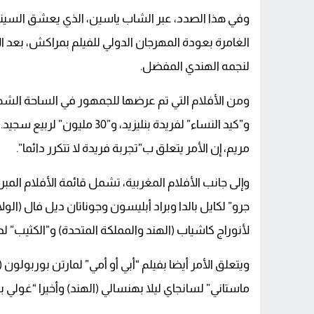
وفي هذا الصدد، عبر الشاب ياسين، الذي يعشق السينما
الغامرة بعودة المهرجان الدولي للفيلم بمراكش، بعد 
لنجمه الهندي المفضل.
ومن الأفلام التي تم عرضها للجمهور في الساحة الشهير
مريم، إن الأمر يتعلق ب”تجربة فريدة لا تتكرر دائما”.
وإلى جانب الأفلام المغربية، تشمل قائمة الأفلام الم
جرو” لكايل بالدا وبراد أبليسون وجوناتان ديل فال (الولا
لأنوراج كاشياب (الهند والمملكة المتحدة) و”الكثيب” لد
ويتعلق الأمر أيضا بفيلم “أبي أو أمي” لمارتن بوربولون 
ماستاني” لسانجاي ليلا بهنسالي (الهند) وأخيرا “غولي بوي