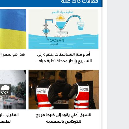
مقالات ذات صلة
أمام قلة التساقطات..دعوة إلى
هذا هو سعر الت
التسريع بإنجاز محطة تحلية مياه...
تنسيق أمني يقود إلى ضبط مروج
المغرب.. تو
للكوكايين بالسعيدية
لطقس ي