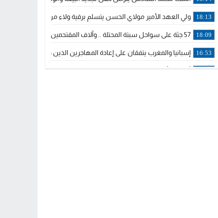
ولي العهد الأمير مولاي الحسن يتسلم برقية ولاء من القوات المسلحة ا
18:13
57 جثة على سواحل سبتة المحتلة .. وآلاف المقتحمين يعودون إلى المغرب
18:09
إسبانيا والمغرب يتفقان على إعادة المهاجرين الذين دخلوا سبتة المحتلة
16:53
أكد على أن المشاريع الكبرى للدولة تتجاوز الزمن الحكومي.. “الحركة 
16:51
جلالة الملك: نعيش مرحلة يجب أن تسود فيها الثقة.. والاستقرار السياسي
21:48
آسفي: إعطاء انطلاقة وتدشين مشاريع ذات طابع تنموي
14:36
نشرة إنذارية.. موجة حرارة مرتقبة تصل إلى 47 درجة
18:15
تعليقا على طريق دونالد ترامب السريع.. الرئيس الأمريكي يشكر جلالة
18:13
القضاء ينتصر لحق العلاج..”لايمكن مطالبة مواطن بأداء مصاريف العلاج
11:53