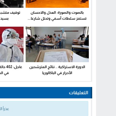
بالصوت والصورة: العدل والاحسان
توقيف متشبه 
تستفز سلطات آسفي وتحتل شارعا...
بسيدي
الدورة الاستراكية .. نتائج المترشحين
عاجل:
الأحرار في الباكالوريا
في ال
التعليقات
عذراً 