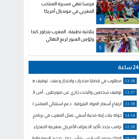
فرنسا تنهي مسيرة المنتخب
المغربي في مونديال أمريكا
4
بثلاثية نظيفة.. المغرب يتجاوز كندا
ويُؤمِن العبور لربع النهائي
5
24 ساعة
مطلوب في قضايا مخدرات واحتجاز وعنف.. توقيف هولندي بوجدة ملاحق 
13:38
توقيف شخصين والبحث جاري عن متورطين.. أمن الجديدة يفك خيوط س
13:37
ارتفاع أسعار المواد البترولية.. دعم استثنائي المباشر لمهنيي النقل ال
11:39
خولة بيات إبنة مدينة أسفي، تمثل المغرب في برنامج مدرب ركوب الموج 
14:14
ترامب يجدد تأكيد الاعتراف الأمريكي بمغربية الصحراء في برقية إلى الملك
12:20
الملك محمد السادس يترأس حفل تجديد البيعة والولاء في قصر تطوان
18:14