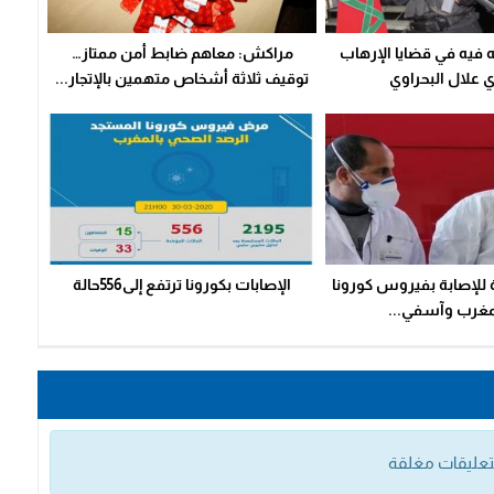
فيه في قضايا الإرهاب
مراكش: معاهم ضابط أمن ممتاز…
 علال البحراوي
توقيف ثلاثة أشخاص متهمين بالإتجار...
 402 حالة للإصابة بفيروس كورونا
الإصابات بكورونا ترتفع إلى556حالة
مغرب وآسفي...
التعليقات مغلقة