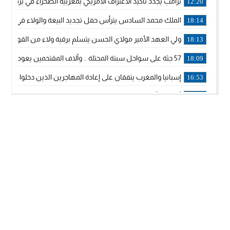
ترامب يجدد تأكيد الاعتراف الأمريكي بمغربية الصحراء في برقية إلى
12:20
الملك محمد السادس يترأس حفل تجديد البيعة والولاء في قصر
18:14
ولي العهد الأمير مولاي الحسن يتسلم برقية ولاء من القوات الم
18:13
57 جثة على سواحل سبتة المحتلة .. وآلاف المقتحمين يعودون إلى المغرب
18:09
إسبانيا والمغرب يتفقان على إعادة المهاجرين الذين دخلوا سبتة ا
16:53
أكد على أن المشاريع الكبرى للدولة تتجاوز الزمن الحكومي.. “
16:51
جلالة الملك: نعيش مرحلة يجب أن تسود فيها الثقة.. والاستقرار 
21:48
آسفي: إعطاء انطلاقة وتدشين مشاريع ذات طابع تنموي
14:36
نشرة إنذارية.. موجة حرارة مرتقبة تصل إلى 47 درجة
18:15
تعليقا على طريق دونالد ترامب السريع.. الرئيس الأمريكي يشكر
18:13
القضاء ينتصر لحق العلاج..”لايمكن مطالبة مواطن بأداء مصاريف
11:53