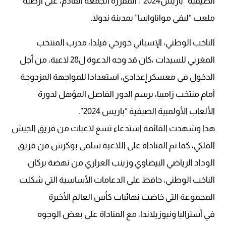
الصيفية “باريس2024″، المقررة الجمعة القادم، على أرضية
ملعب “ليفي مواناواسا” بمدينة ندولا.
الناخب الوطني، الإسباني خورخي فيلدا، مدرب المنتخب
المغربي للسيدات ،كان قد وجه الدعوة ل28 لاعبة، من أجل
الدخول في معسكر إعدادي، استعدادا للمواجهة المزدوجة
أمام منتخب زامبيا، برسم الدور الفاصل المؤهل لدورة
الألعاب الأولمبية الصيفية “باريس 2024”.
هذا وشهدت القائمة استدعاء تسع لاعبات من فريق الجيش
الملكي، كما تم المناداة على اللاعبة سلمى بوكرش من فريق
الوداد الرياضي البيضاوي وزينب العراري من نهضة بركان.
الناخب الوطني، حافظ على الدعامات الأساسية التي شكلت
المجموعة التي خاضت نهائيات كأس العالم الأخيرة
في أستراليا ونيوزيلاندا، مع المناداة على بعض الوجوه