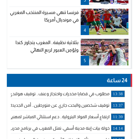
فرنسا تنهي مسيرة المنتخب المغربي
في مونديال أمريكا
4
بثلاثية نظيفة.. المغرب يتجاوز كندا
ويُؤمِن العبور لربع النهائي
5
24 ساعة
مطلوب في قضايا مخدرات واحتجاز وعنف.. توقيف هولندي بوجدة 
13:38
توقيف شخصين والبحث جاري عن متورطين.. أمن الجديدة يفك 
13:37
ارتفاع أسعار المواد البترولية.. دعم استثنائي المباشر لمهنيي ا
11:39
خولة بيات إبنة مدينة أسفي، تمثل المغرب في برنامج مدرب ركوب 
14:14