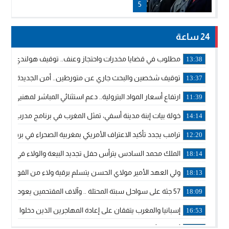
5
24 ساعة
مطلوب في قضايا مخدرات واحتجاز وعنف.. توقيف هولندي بوجدة 
13:38
توقيف شخصين والبحث جاري عن متورطين.. أمن الجديدة يفك 
13:37
ارتفاع أسعار المواد البترولية.. دعم استثنائي المباشر لمهنيي ا
11:39
خولة بيات إبنة مدينة أسفي، تمثل المغرب في برنامج مدرب ركوب 
14:14
ترامب يجدد تأكيد الاعتراف الأمريكي بمغربية الصحراء في برقية إلى
12:20
الملك محمد السادس يترأس حفل تجديد البيعة والولاء في قصر
18:14
ولي العهد الأمير مولاي الحسن يتسلم برقية ولاء من القوات الم
18:13
57 جثة على سواحل سبتة المحتلة .. وآلاف المقتحمين يعودون إلى المغرب
18:09
إسبانيا والمغرب يتفقان على إعادة المهاجرين الذين دخلوا سبتة ا
16:53