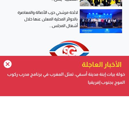
لائحة مرشحي حزب الأصالة والمعاصرة
بالدوائر المحلية المعلن عنها خلال
أشغال المجلس...
الأخبار العاجلة
خولة بيات إبنة مدينة أسفي، تمثل المغرب في برنامج مدرب ركوب
الموج بجنوب إفريقيا
صحيفة الكترونية متجددة على مدار الساعة تصدر عن شركة
safigoud media
أسفي كود | safigoud.com
© 2026 جميع الحقوق محفوظة.
safigoud.com