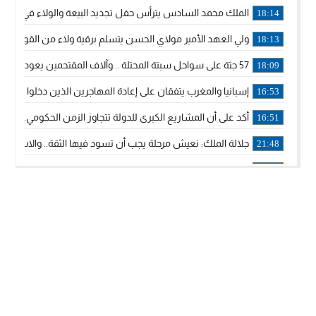
الملك محمد السادس يترأس حفل تجديد البيعة والولاء في قصر
18:14
ولي العهد الأمير مولاي الحسن يتسلم برقية ولاء من القوات الم
18:13
57 جثة على سواحل سبتة المحتلة .. وآلاف المقتحمين يعودون إلى المغرب
18:09
إسبانيا والمغرب يتفقان على إعادة المهاجرين الذين دخلوا سبتة ا
16:53
أكد على أن المشاريع الكبرى للدولة تتجاوز الزمن الحكومي.. “
16:51
جلالة الملك: نعيش مرحلة يجب أن تسود فيها الثقة.. والاستقرار 
21:48
آسفي: إعطاء انطلاقة وتدشين مشاريع ذات طابع تنموي
14:36
نشرة إنذارية.. موجة حرارة مرتقبة تصل إلى 47 درجة
18:15
تعليقا على طريق دونالد ترامب السريع.. الرئيس الأمريكي يشكر
18:13
القضاء ينتصر لحق العلاج..”لايمكن مطالبة مواطن بأداء مصاريف
11:53
لائحة مرشحي حزب الأصالة والمعاصرة بالدوائر المحلية المعلن 
20:13
فوزي لقجع وينجا الخطاط ينضمان رسميا للمكتب السياسي لـ”ال
10:02