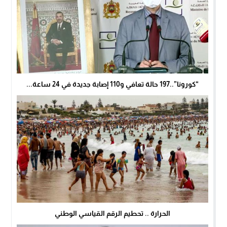
“كورونا”..197 حالة تعافي و110 إصابة جديدة في 24 ساعة...
الحرارة .. تحطيم الرقم القياسي الوطني