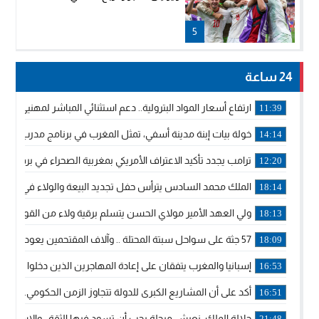
5
24 ساعة
ارتفاع أسعار المواد البترولية.. دعم استثنائي المباشر لمهنيي ا
11:39
خولة بيات إبنة مدينة أسفي، تمثل المغرب في برنامج مدرب ركوب 
14:14
ترامب يجدد تأكيد الاعتراف الأمريكي بمغربية الصحراء في برقية إلى
12:20
الملك محمد السادس يترأس حفل تجديد البيعة والولاء في قصر
18:14
ولي العهد الأمير مولاي الحسن يتسلم برقية ولاء من القوات الم
18:13
57 جثة على سواحل سبتة المحتلة .. وآلاف المقتحمين يعودون إلى المغرب
18:09
إسبانيا والمغرب يتفقان على إعادة المهاجرين الذين دخلوا سبتة ا
16:53
أكد على أن المشاريع الكبرى للدولة تتجاوز الزمن الحكومي.. “
16:51
جلالة الملك: نعيش مرحلة يجب أن تسود فيها الثقة.. والاستقرار 
21:48