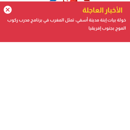
الأخبار العاجلة
خولة بيات إبنة مدينة أسفي، تمثل المغرب في برنامج مدرب ركوب
الموج بجنوب إفريقيا
صحيفة الكترونية متجددة على مدار الساعة تصدر عن شركة
safigoud media
أسفي كود | safigoud.com
© 2026 جميع الحقوق محفوظة.
safigoud.com