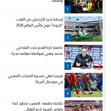
وتعتمد...
1
إسبانيا تجرد الأرجنتين من اللقب ..
“لاروخا” تتوج بكأس العالم 2026
2
جامعة كرة القدم تجدد الثقة في
محمد وهبي لمواصلة مهامه مدربًا...
3
فرنسا تنهي مسيرة المنتخب المغربي
في مونديال أمريكا
4
بثلاثية نظيفة.. المغرب يتجاوز كندا
ويُؤمِن العبور لربع النهائي