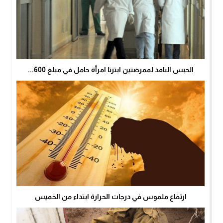
الحبس النافذ لممرضتين ابتزتا امرأة حامل في مبلغ 600...
ارتفاع ملموس في درجات الحرارة ابتداء من الخميس