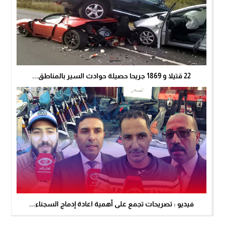
22 قتيلا و 1869 جريحا حصيلة حوادث السير بالمناطق...
فيديو : تصريحات تجمع على أهمية اعادة إدماج السجناء...