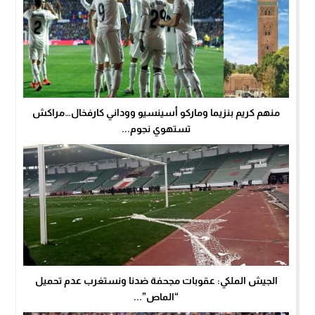
منهم كريم بنزيما وماركو أسينسيو ووداني كارفخال…مراكش
تستهوي نجوم...
الجيش الملكي: عقوبات مجحفة ضدنا ونستغرب عدم تحميل
“الماص”...