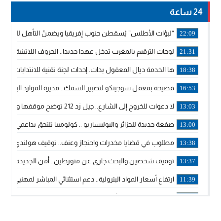
24 ساعة
“لبؤات الأطلس” يُسقطن جنوب إفريقيا ويضمنّ التأهل للموندي
22:09
لوحات الترقيم بالمغرب تدخل عهدا جديدا.. الحروف اللاتينية تجاور
21:31
ها الخدمة ديال المعقول بدات..إحداث لجنة تقنية للانتدابات وتدب
18:38
فضيحة بمعمل سوجينكو لتصبير السمك.. مديرة الموارد البشرية
16:53
لا دعوات للخروج إلى الشارع.. جيل زد 212 توضح موقفها وتؤكد أن المنشورات المنسوبة إليها لا تمثل موقفها الرسمي.
13:03
صفعة جديدة للجزائر والبوليساريو .. كولومبيا تلتحق بداعمي مغربي
13:00
مطلوب في قضايا مخدرات واحتجاز وعنف.. توقيف هولندي بوجدة 
13:38
توقيف شخصين والبحث جاري عن متورطين.. أمن الجديدة يفك 
13:37
ارتفاع أسعار المواد البترولية.. دعم استثنائي المباشر لمهنيي ا
11:39
خولة بيات إبنة مدينة أسفي، تمثل المغرب في برنامج مدرب ركوب 
14:14
ترامب يجدد تأكيد الاعتراف الأمريكي بمغربية الصحراء في برقية إلى
12:20