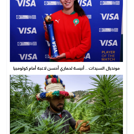
مونديال السيدات .. أنيسة لحماري أحسن لاعبة أمام كولومبيا