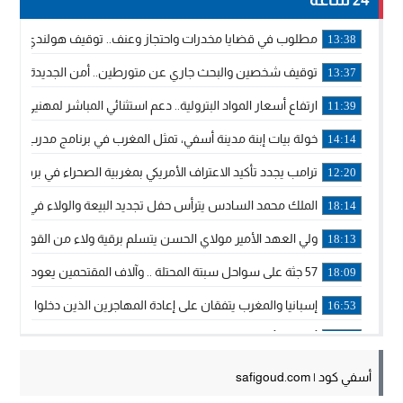
مطلوب في قضايا مخدرات واحتجاز وعنف.. توقيف هولندي بوجدة 
13:38
توقيف شخصين والبحث جاري عن متورطين.. أمن الجديدة يفك 
13:37
ارتفاع أسعار المواد البترولية.. دعم استثنائي المباشر لمهنيي ا
11:39
خولة بيات إبنة مدينة أسفي، تمثل المغرب في برنامج مدرب ركوب 
14:14
ترامب يجدد تأكيد الاعتراف الأمريكي بمغربية الصحراء في برقية إلى
12:20
الملك محمد السادس يترأس حفل تجديد البيعة والولاء في قصر
18:14
ولي العهد الأمير مولاي الحسن يتسلم برقية ولاء من القوات الم
18:13
57 جثة على سواحل سبتة المحتلة .. وآلاف المقتحمين يعودون إلى المغرب
18:09
إسبانيا والمغرب يتفقان على إعادة المهاجرين الذين دخلوا سبتة ا
16:53
أكد على أن المشاريع الكبرى للدولة تتجاوز الزمن الحكومي.. “
16:51
جلالة الملك: نعيش مرحلة يجب أن تسود فيها الثقة.. والاستقرار 
21:48
أسفي كود | safigoud.com