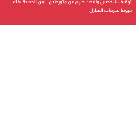
توقيف شخصين والبحث جاري عن متورطين.. أمن الجديدة يفك
يفك خيوط سرقات المنازل
خيوط سرقات المنازل
ارتفاع أسعار المواد البترولية.. دعم استثنائي المباشر لمهنيي
النقل الطرقي للأشخاص والبضائع
جمعيات وأحزاب
أكد على أن المشاريع الكبرى للدولة
تتجاوز الزمن الحكومي.. “الحركة
الشعبية” يثمن...
لائحة مرشحي حزب الأصالة والمعاصرة
بالدوائر المحلية المعلن عنها خلال
أشغال المجلس...