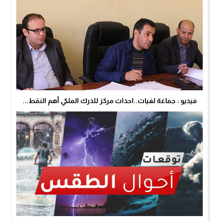
فيديو : جماعة لغياث..احداث مركز للدرك الملكي أهم النقط...