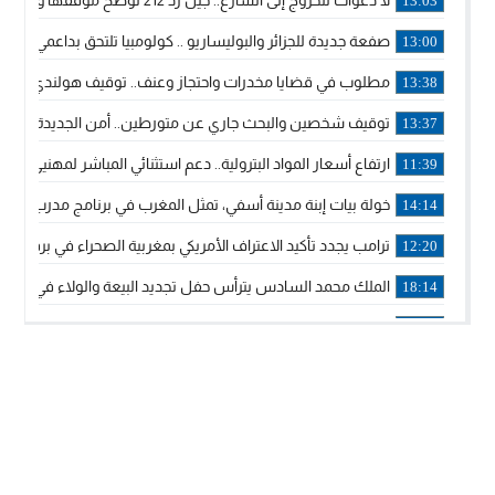
لا دعوات للخروج إلى الشارع.. جيل زد 212 توضح موقفها وتؤكد أن المنشورات المنسوبة إليها لا تمثل موقفها الرسمي.
13:03
صفعة جديدة للجزائر والبوليساريو .. كولومبيا تلتحق بداعمي مغربي
13:00
مطلوب في قضايا مخدرات واحتجاز وعنف.. توقيف هولندي بوجدة 
13:38
توقيف شخصين والبحث جاري عن متورطين.. أمن الجديدة يفك 
13:37
ارتفاع أسعار المواد البترولية.. دعم استثنائي المباشر لمهنيي ا
11:39
خولة بيات إبنة مدينة أسفي، تمثل المغرب في برنامج مدرب ركوب 
14:14
ترامب يجدد تأكيد الاعتراف الأمريكي بمغربية الصحراء في برقية إلى
12:20
الملك محمد السادس يترأس حفل تجديد البيعة والولاء في قصر
18:14
ولي العهد الأمير مولاي الحسن يتسلم برقية ولاء من القوات الم
18:13
57 جثة على سواحل سبتة المحتلة .. وآلاف المقتحمين يعودون إلى المغرب
18:09
إسبانيا والمغرب يتفقان على إعادة المهاجرين الذين دخلوا سبتة ا
16:53
أكد على أن المشاريع الكبرى للدولة تتجاوز الزمن الحكومي.. “
16:51
جلالة الملك: نعيش مرحلة يجب أن تسود فيها الثقة.. والاستقرار 
21:48