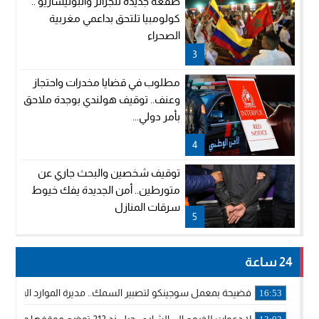
صفعة جديدة للجزائر والبوليساريو ..
كولومبيا تلتحق بداعمي مغربية
الصحراء
3
مطلوب في قضايا مخدرات واحتجاز
وعنف.. توقيف هولندي بوجدة ملاحق
بأمر دولي...
4
توقيف شخصين والبحث جاري عن
متورطين.. أمن الجديدة يفك خيوط
سرقات المنازل
5
24 ساعة
فضيحة بمعمل سوجينكو لتصبير السمك.. مديرة الموارد البشرية
16:53