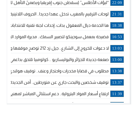
“لبؤات الأطلس” يُسقطن جنوب إفريقيا ويضمنّ التأهل للموندي
22:09
لوحات الترقيم بالمغرب تدخل عهدا جديدا.. الحروف اللاتينية تجاور
21:31
ها الخدمة ديال المعقول بدات..إحداث لجنة تقنية للانتدابات وتدب
18:38
فضيحة بمعمل سوجينكو لتصبير السمك.. مديرة الموارد البشرية
16:53
لا دعوات للخروج إلى الشارع.. جيل زد 212 توضح موقفها وتؤكد أن المنشورات المنسوبة إليها لا تمثل موقفها الرسمي.
13:03
صفعة جديدة للجزائر والبوليساريو .. كولومبيا تلتحق بداعمي مغربي
13:00
مطلوب في قضايا مخدرات واحتجاز وعنف.. توقيف هولندي بوجدة 
13:38
توقيف شخصين والبحث جاري عن متورطين.. أمن الجديدة يفك 
13:37
ارتفاع أسعار المواد البترولية.. دعم استثنائي المباشر لمهنيي ا
11:39
خولة بيات إبنة مدينة أسفي، تمثل المغرب في برنامج مدرب ركوب 
14:14
ترامب يجدد تأكيد الاعتراف الأمريكي بمغربية الصحراء في برقية إلى
12:20
الملك محمد السادس يترأس حفل تجديد البيعة والولاء في قصر
18:14